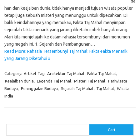
da
han dan keajaiban dunia, tidak hanya menjadi tujuan wisata populer
tetapi juga sebuah misteri yang menunggu untuk dipecahkan. Di
balik keindahannya yang memukau, Fakta Taj Mahal menyimpan
sejumlah fakta menarik yang jarang diketahui oleh banyak orang.
Mari kita menjelajahi ke dalam rahasia tersembunyi dari monumen
yang megah ini. 1. Sejarah dan Pembangunan…
Read More: Rahasia Tersembunyi Taj Mahal: Fakta-Fakta Menarik
yang Jarang Diketahui »
Category:
Artikel
Tag:
Arsitektur Taj Mahal
,
Fakta Taj Mahal
,
Keajaiban dunia
,
Legenda Taj Mahal
,
Misteri Taj Mahal
,
Pariwisata
Budaya
,
Peninggalan Budaya
,
Sejarah Taj Mahal
,
Taj Mahal
,
Wisata
India
Cari
Cari