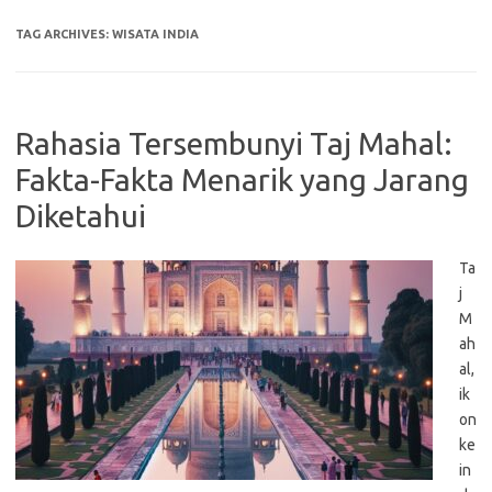
TAG ARCHIVES:
WISATA INDIA
Rahasia Tersembunyi Taj Mahal:
Fakta-Fakta Menarik yang Jarang
Diketahui
Ta
j
M
ah
al,
ik
on
ke
in