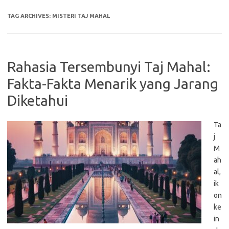
TAG ARCHIVES:
MISTERI TAJ MAHAL
Rahasia Tersembunyi Taj Mahal:
Fakta-Fakta Menarik yang Jarang
Diketahui
Ta
j
M
ah
al,
ik
on
ke
in