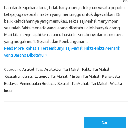
da
han dan keajaiban dunia, tidak hanya menjadi tujuan wisata populer
tetapi juga sebuah misteri yang menunggu untuk dipecahkan. Di
balik keindahannya yang memukau, Fakta Taj Mahal menyimpan
sejumlah fakta menarik yang jarang diketahui oleh banyak orang.
Mari kita menjelajahi ke dalam rahasia tersembunyi dari monumen
yang megah ini. 1. Sejarah dan Pembangunan…
Read More: Rahasia Tersembunyi Taj Mahal: Fakta-Fakta Menarik
yang Jarang Diketahui »
Category:
Artikel
Tag:
Arsitektur Taj Mahal
,
Fakta Taj Mahal
,
Keajaiban dunia
,
Legenda Taj Mahal
,
Misteri Taj Mahal
,
Pariwisata
Budaya
,
Peninggalan Budaya
,
Sejarah Taj Mahal
,
Taj Mahal
,
Wisata
India
Cari
Cari