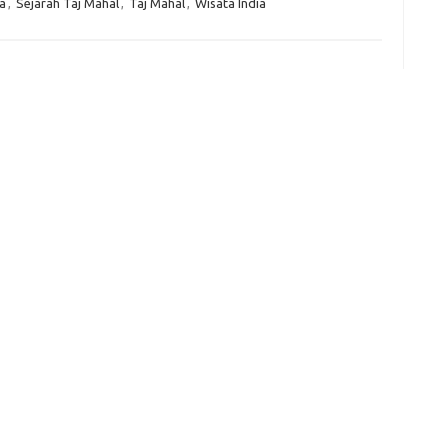
a
,
Sejarah Taj Mahal
,
Taj Mahal
,
Wisata India
e
f
fi
g
h
ho
h
ic
im
ja
fo
fo
fo
fo
fo
eg
fo
ga
h
h
i
il