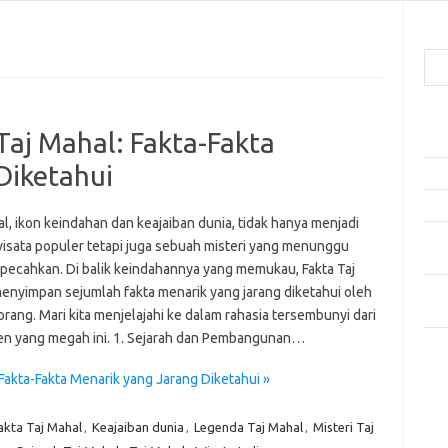
Cari
Pos
Taj Mahal: Fakta-Fakta
Ako
Diketahui
5 Fe
Mak
l, ikon keindahan dan keajaiban dunia, tidak hanya menjadi
Men
wisata populer tetapi juga sebuah misteri yang menunggu
Kam
ipecahkan. Di balik keindahannya yang memukau, Fakta Taj
Car
enyimpan sejumlah fakta menarik yang jarang diketahui oleh
Neg
rang. Mari kita menjelajahi ke dalam rahasia tersembunyi dari
 yang megah ini. 1. Sejarah dan Pembangunan…
Kom
Tid
Fakta-Fakta Menarik yang Jarang Diketahui »
akta Taj Mahal
,
Keajaiban dunia
,
Legenda Taj Mahal
,
Misteri Taj