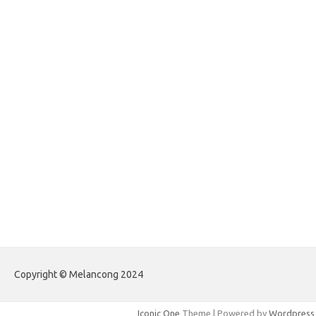
egritud.com
forhelpyou.com
gailhfleming.com
heyimalivemag.com
hyunsunkimhahm.com
ihrm2016.com
illinoistechcon.com
jilliankaulpeterson.com
jlrppatterns.com
johnmgerber.com
Paito Warna Hongkong
Copyright © Melancong 2024
Iconic One
Theme | Powered by
Wordpress