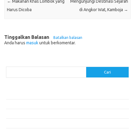
←
Makanan Khas Lombok yang
Mengunjungi Destinasi Sejarah
Harus Dicoba
di Angkor Wat, Kamboja
→
Tinggalkan Balasan
Batalkan balasan
Anda harus
masuk
untuk berkomentar.
Cari
Cari
Pos-pos Terbaru
Akomodasi Nyaman dengan Konsep Eco-Friendly
5 Festival Budaya Terbesar di Dunia
Makanan Khas Makassar: Kelezatan Sop Konro
Mengunjungi Destinasi Sejarah di Angkor Wat, Kamboja
Cara Memperoleh Visa untuk Bepergian ke Luar Negeri