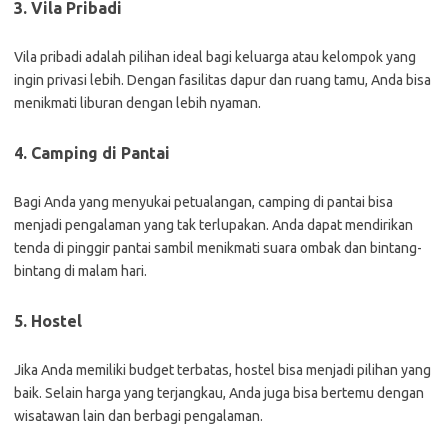
3. Vila Pribadi
Vila pribadi adalah pilihan ideal bagi keluarga atau kelompok yang
ingin privasi lebih. Dengan fasilitas dapur dan ruang tamu, Anda bisa
menikmati liburan dengan lebih nyaman.
4. Camping di Pantai
Bagi Anda yang menyukai petualangan, camping di pantai bisa
menjadi pengalaman yang tak terlupakan. Anda dapat mendirikan
tenda di pinggir pantai sambil menikmati suara ombak dan bintang-
bintang di malam hari.
5. Hostel
Jika Anda memiliki budget terbatas, hostel bisa menjadi pilihan yang
baik. Selain harga yang terjangkau, Anda juga bisa bertemu dengan
wisatawan lain dan berbagi pengalaman.