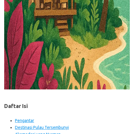
Daftar Isi
Pengantar
Destinasi Pulau Tersembunyi