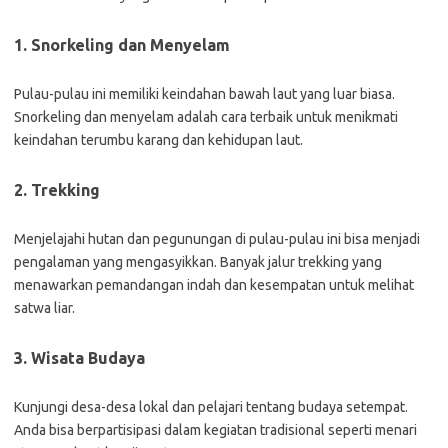
1. Snorkeling dan Menyelam
Pulau-pulau ini memiliki keindahan bawah laut yang luar biasa.
Snorkeling dan menyelam adalah cara terbaik untuk menikmati
keindahan terumbu karang dan kehidupan laut.
2. Trekking
Menjelajahi hutan dan pegunungan di pulau-pulau ini bisa menjadi
pengalaman yang mengasyikkan. Banyak jalur trekking yang
menawarkan pemandangan indah dan kesempatan untuk melihat
satwa liar.
3. Wisata Budaya
Kunjungi desa-desa lokal dan pelajari tentang budaya setempat.
Anda bisa berpartisipasi dalam kegiatan tradisional seperti menari