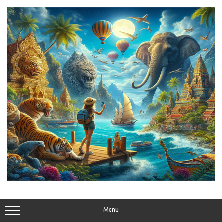
Skip
to
content
Menu