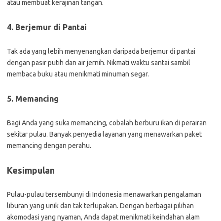
atau membuat kerajinan tangan.
4. Berjemur di Pantai
Tak ada yang lebih menyenangkan daripada berjemur di pantai
dengan pasir putih dan air jernih. Nikmati waktu santai sambil
membaca buku atau menikmati minuman segar.
5. Memancing
Bagi Anda yang suka memancing, cobalah berburu ikan di perairan
sekitar pulau. Banyak penyedia layanan yang menawarkan paket
memancing dengan perahu.
Kesimpulan
Pulau-pulau tersembunyi di Indonesia menawarkan pengalaman
liburan yang unik dan tak terlupakan. Dengan berbagai pilihan
akomodasi yang nyaman, Anda dapat menikmati keindahan alam