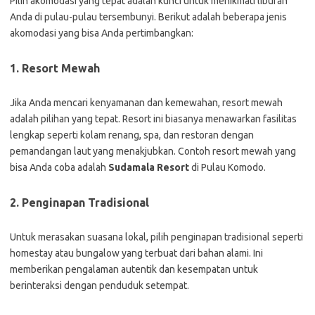
Pilih akomodasi yang tepat adalah kunci untuk menikmati liburan
Anda di pulau-pulau tersembunyi. Berikut adalah beberapa jenis
akomodasi yang bisa Anda pertimbangkan:
1. Resort Mewah
Jika Anda mencari kenyamanan dan kemewahan, resort mewah
adalah pilihan yang tepat. Resort ini biasanya menawarkan fasilitas
lengkap seperti kolam renang, spa, dan restoran dengan
pemandangan laut yang menakjubkan. Contoh resort mewah yang
bisa Anda coba adalah
Sudamala Resort
di Pulau Komodo.
2. Penginapan Tradisional
Untuk merasakan suasana lokal, pilih penginapan tradisional seperti
homestay atau bungalow yang terbuat dari bahan alami. Ini
memberikan pengalaman autentik dan kesempatan untuk
berinteraksi dengan penduduk setempat.