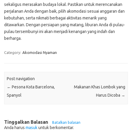
sekaligus merasakan budaya lokal. Pastikan untuk merencanakan
perjalanan Anda dengan baik, pilih akomodasi sesuai anggaran dan
kebutuhan, serta nikmati berbagai aktivitas menarik yang
ditawarkan. Dengan persiapan yang matang, liburan Anda di pulau-
pulau tersembunyi ini akan menjadi kenangan yang indah dan
berharga.
Category:
Akomodasi Nyaman
Post navigation
←
Pesona Kota Barcelona,
Makanan Khas Lombok yang
Spanyol
Harus Dicoba
→
Tinggalkan Balasan
Batalkan balasan
Anda harus
masuk
untuk berkomentar.