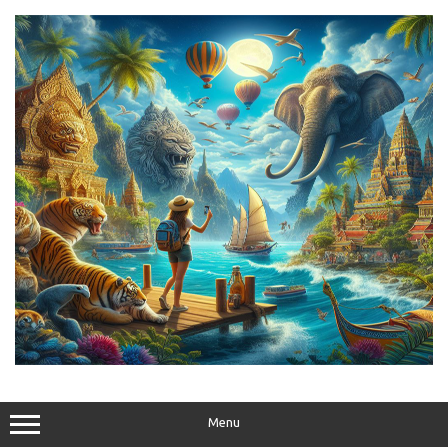
Skip
to
content
Menu