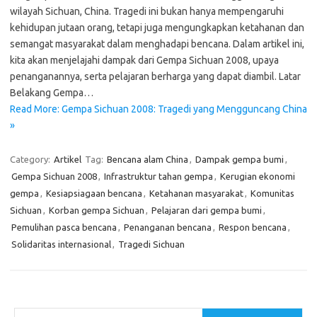
wilayah Sichuan, China. Tragedi ini bukan hanya mempengaruhi
kehidupan jutaan orang, tetapi juga mengungkapkan ketahanan dan
semangat masyarakat dalam menghadapi bencana. Dalam artikel ini,
kita akan menjelajahi dampak dari Gempa Sichuan 2008, upaya
penanganannya, serta pelajaran berharga yang dapat diambil. Latar
Belakang Gempa…
Read More: Gempa Sichuan 2008: Tragedi yang Mengguncang China
»
Category:
Artikel
Tag:
Bencana alam China
,
Dampak gempa bumi
,
Gempa Sichuan 2008
,
Infrastruktur tahan gempa
,
Kerugian ekonomi
gempa
,
Kesiapsiagaan bencana
,
Ketahanan masyarakat
,
Komunitas
Sichuan
,
Korban gempa Sichuan
,
Pelajaran dari gempa bumi
,
Pemulihan pasca bencana
,
Penanganan bencana
,
Respon bencana
,
Solidaritas internasional
,
Tragedi Sichuan
Cari