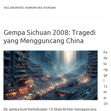
TAG ARCHIVES:
KOMUNITAS SICHUAN
Gempa Sichuan 2008: Tragedi
yang Mengguncang China
Pa
da
ta
ng
ga
l
12
M
ei
20
08, gempa bumi berkekuatan 7,9 Skala Richter mengguncang