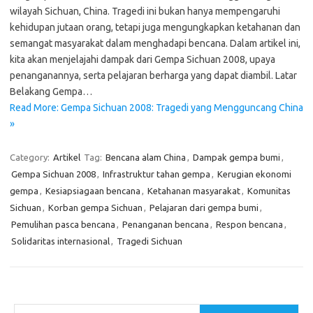
wilayah Sichuan, China. Tragedi ini bukan hanya mempengaruhi
kehidupan jutaan orang, tetapi juga mengungkapkan ketahanan dan
semangat masyarakat dalam menghadapi bencana. Dalam artikel ini,
kita akan menjelajahi dampak dari Gempa Sichuan 2008, upaya
penanganannya, serta pelajaran berharga yang dapat diambil. Latar
Belakang Gempa…
Read More: Gempa Sichuan 2008: Tragedi yang Mengguncang China
»
Category:
Artikel
Tag:
Bencana alam China
,
Dampak gempa bumi
,
Gempa Sichuan 2008
,
Infrastruktur tahan gempa
,
Kerugian ekonomi
gempa
,
Kesiapsiagaan bencana
,
Ketahanan masyarakat
,
Komunitas
Sichuan
,
Korban gempa Sichuan
,
Pelajaran dari gempa bumi
,
Pemulihan pasca bencana
,
Penanganan bencana
,
Respon bencana
,
Solidaritas internasional
,
Tragedi Sichuan
Cari