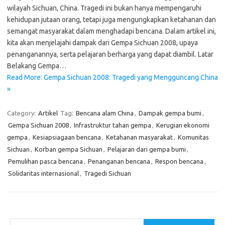
wilayah Sichuan, China. Tragedi ini bukan hanya mempengaruhi
kehidupan jutaan orang, tetapi juga mengungkapkan ketahanan dan
semangat masyarakat dalam menghadapi bencana. Dalam artikel ini,
kita akan menjelajahi dampak dari Gempa Sichuan 2008, upaya
penanganannya, serta pelajaran berharga yang dapat diambil. Latar
Belakang Gempa…
Read More: Gempa Sichuan 2008: Tragedi yang Mengguncang China
»
Category:
Artikel
Tag:
Bencana alam China
,
Dampak gempa bumi
,
Gempa Sichuan 2008
,
Infrastruktur tahan gempa
,
Kerugian ekonomi
gempa
,
Kesiapsiagaan bencana
,
Ketahanan masyarakat
,
Komunitas
Sichuan
,
Korban gempa Sichuan
,
Pelajaran dari gempa bumi
,
Pemulihan pasca bencana
,
Penanganan bencana
,
Respon bencana
,
Solidaritas internasional
,
Tragedi Sichuan
Cari