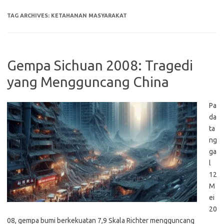
TAG ARCHIVES:
KETAHANAN MASYARAKAT
Gempa Sichuan 2008: Tragedi
yang Mengguncang China
Pa
da
ta
ng
ga
l
12
M
ei
20
08, gempa bumi berkekuatan 7,9 Skala Richter mengguncang