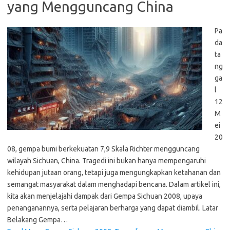
yang Mengguncang China
Pa
da
ta
ng
ga
l
12
M
ei
20
08, gempa bumi berkekuatan 7,9 Skala Richter mengguncang
wilayah Sichuan, China. Tragedi ini bukan hanya mempengaruhi
kehidupan jutaan orang, tetapi juga mengungkapkan ketahanan dan
semangat masyarakat dalam menghadapi bencana. Dalam artikel ini,
kita akan menjelajahi dampak dari Gempa Sichuan 2008, upaya
penanganannya, serta pelajaran berharga yang dapat diambil. Latar
Belakang Gempa…