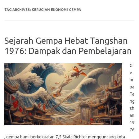
TAG ARCHIVES:
KERUGIAN EKONOMI GEMPA
Sejarah Gempa Hebat Tangshan
1976: Dampak dan Pembelajaran
G
e
m
pa
Ta
ng
sh
an
19
76
, gempa bumi berkekuatan 7,5 Skala Richter mengguncang kota