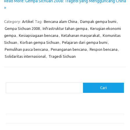
Read More: Gempa Sichuan 2008: Tragedi yang Mengguncang China
»
Category:
Artikel
Tag:
Bencana alam China
,
Dampak gempa bumi
,
Gempa Sichuan 2008
,
Infrastruktur tahan gempa
,
Kerugian ekonomi
gempa
,
Kesiapsiagaan bencana
,
Ketahanan masyarakat
,
Komunitas
Sichuan
,
Korban gempa Sichuan
,
Pelajaran dari gempa bumi
,
Pemulihan pasca bencana
,
Penanganan bencana
,
Respon bencana
,
Solidaritas internasional
,
Tragedi Sichuan
Cari
Cari
Pos-pos Terbaru
Akomodasi Nyaman dengan Konsep Eco-Friendly
5 Festival Budaya Terbesar di Dunia
Makanan Khas Makassar: Kelezatan Sop Konro