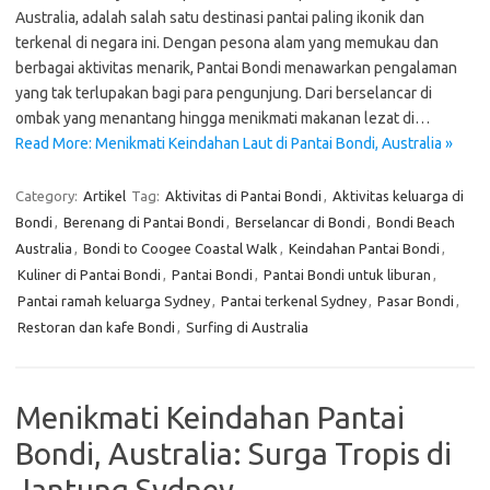
Australia, adalah salah satu destinasi pantai paling ikonik dan
terkenal di negara ini. Dengan pesona alam yang memukau dan
berbagai aktivitas menarik, Pantai Bondi menawarkan pengalaman
yang tak terlupakan bagi para pengunjung. Dari berselancar di
ombak yang menantang hingga menikmati makanan lezat di…
Read More: Menikmati Keindahan Laut di Pantai Bondi, Australia »
Category:
Artikel
Tag:
Aktivitas di Pantai Bondi
,
Aktivitas keluarga di
Bondi
,
Berenang di Pantai Bondi
,
Berselancar di Bondi
,
Bondi Beach
Australia
,
Bondi to Coogee Coastal Walk
,
Keindahan Pantai Bondi
,
Kuliner di Pantai Bondi
,
Pantai Bondi
,
Pantai Bondi untuk liburan
,
Pantai ramah keluarga Sydney
,
Pantai terkenal Sydney
,
Pasar Bondi
,
Restoran dan kafe Bondi
,
Surfing di Australia
Menikmati Keindahan Pantai
Bondi, Australia: Surga Tropis di
Jantung Sydney