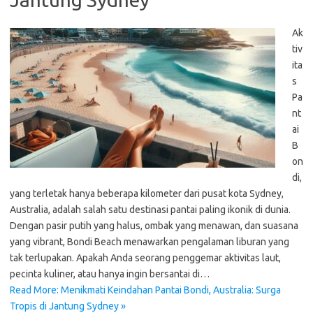
Ak
tiv
ita
s
Pa
nt
ai
B
on
di,
yang terletak hanya beberapa kilometer dari pusat kota Sydney,
Australia, adalah salah satu destinasi pantai paling ikonik di dunia.
Dengan pasir putih yang halus, ombak yang menawan, dan suasana
yang vibrant, Bondi Beach menawarkan pengalaman liburan yang
tak terlupakan. Apakah Anda seorang penggemar aktivitas laut,
pecinta kuliner, atau hanya ingin bersantai di…
Read More: Menikmati Keindahan Pantai Bondi, Australia: Surga
Tropis di Jantung Sydney »