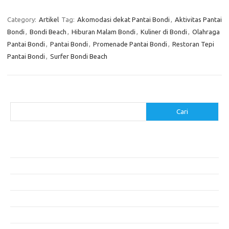
Category:
Artikel
Tag:
Akomodasi dekat Pantai Bondi
,
Aktivitas Pantai
Bondi
,
Bondi Beach
,
Hiburan Malam Bondi
,
Kuliner di Bondi
,
Olahraga
Pantai Bondi
,
Pantai Bondi
,
Promenade Pantai Bondi
,
Restoran Tepi
Pantai Bondi
,
Surfer Bondi Beach
Cari
Cari
Pos-pos Terbaru
Akomodasi Nyaman dengan Konsep Eco-Friendly
5 Festival Budaya Terbesar di Dunia
Makanan Khas Makassar: Kelezatan Sop Konro
Mengunjungi Destinasi Sejarah di Angkor Wat, Kamboja
Cara Memperoleh Visa untuk Bepergian ke Luar Negeri