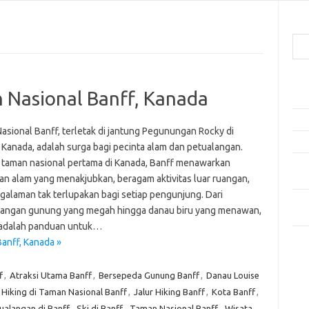
Cari
Pos
 Nasional Banff, Kanada
Ako
5 Fe
asional Banff, terletak di jantung Pegunungan Rocky di
Mak
 Kanada, adalah surga bagi pecinta alam dan petualangan.
 taman nasional pertama di Kanada, Banff menawarkan
Men
an alam yang menakjubkan, beragam aktivitas luar ruangan,
Kam
galaman tak terlupakan bagi setiap pengunjung. Dari
Car
ngan gunung yang megah hingga danau biru yang menawan,
Neg
 adalah panduan untuk…
anff, Kanada »
Kom
Tid
f
,
Atraksi Utama Banff
,
Bersepeda Gunung Banff
,
Danau Louise
Hiking di Taman Nasional Banff
,
Jalur Hiking Banff
,
Kota Banff
,
ualangan di Banff
,
Ski di Banff
,
Taman Nasional Banff
,
Wisata