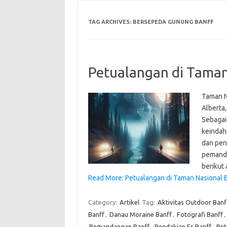
TAG ARCHIVES:
BERSEPEDA GUNUNG BANFF
Petualangan di Taman
Taman N
Alberta,
Sebagai
keindah
dan pen
pemanda
berikut
Read More: Petualangan di Taman Nasional B
Category:
Artikel
Tag:
Aktivitas Outdoor Banf
Banff
,
Danau Moraine Banff
,
Fotografi Banff
,
Pemandangan Banff
,
Pendakian Es Banff
,
Pet