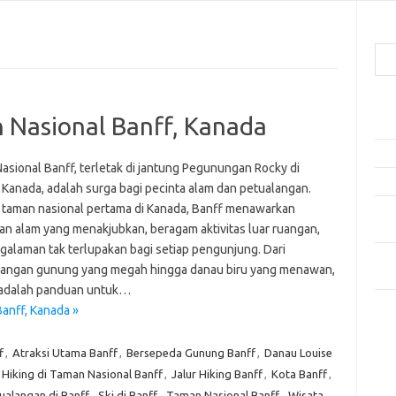
Cari
Pos
 Nasional Banff, Kanada
Ako
5 Fe
asional Banff, terletak di jantung Pegunungan Rocky di
Mak
 Kanada, adalah surga bagi pecinta alam dan petualangan.
 taman nasional pertama di Kanada, Banff menawarkan
Men
an alam yang menakjubkan, beragam aktivitas luar ruangan,
Kam
galaman tak terlupakan bagi setiap pengunjung. Dari
Car
ngan gunung yang megah hingga danau biru yang menawan,
Neg
 adalah panduan untuk…
anff, Kanada »
Kom
Tid
f
,
Atraksi Utama Banff
,
Bersepeda Gunung Banff
,
Danau Louise
Hiking di Taman Nasional Banff
,
Jalur Hiking Banff
,
Kota Banff
,
ualangan di Banff
,
Ski di Banff
,
Taman Nasional Banff
,
Wisata