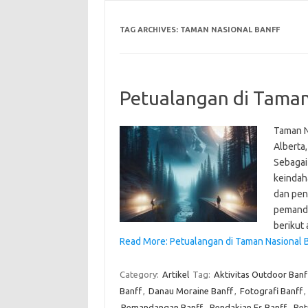
TAG ARCHIVES:
TAMAN NASIONAL BANFF
Petualangan di Taman
Taman N
Alberta,
Sebagai
keindah
dan pen
pemanda
berikut
Read More: Petualangan di Taman Nasional B
Category:
Artikel
Tag:
Aktivitas Outdoor Banf
Banff
,
Danau Moraine Banff
,
Fotografi Banff
,
Pemandangan Banff
,
Pendakian Es Banff
,
Pet