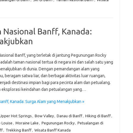
e
f
fi
g
h
 Nasional Banff, Kanada:
ho
h
akjubkan
ic
im
ja
asional Banff, yang terletak di jantung Pegunungan Rocky
fo
adalah taman nasional tertua di negara ini dan salah satu yang
fo
menakjubkan di dunia. Dengan pemandangan alam yang
fo
 beragam satwa liar, dan berbagai aktivitas luar ruangan,
fo
fo
njadi destinasi impian bagi para pecinta alam dan petualang.
ta eksplorasi keindahan dan petualangan yang…
eg
Banff, Kanada: Surga Alam yang Menakjubkan »
fo
ga
h
Upper Hot Springs
,
Bow Valley
,
Danau di Banff
,
Hiking di Banff
,
h
 Louise
,
Moraine Lake
,
Pegunungan Rocky
,
Petualangan di
i
ff
,
Trekking Banff
,
Wisata Banff Kanada
il