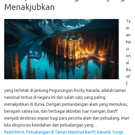
Menakjubkan
Ta
m
an
Na
si
on
al
Ba
nf
f,
yang terletak di jantung Pegunungan Rocky Kanada, adalah taman
nasional tertua di negara ini dan salah satu yang paling
menakjubkan di dunia. Dengan pemandangan alam yang memukau,
beragam satwa liar, dan berbagai aktivitas luar ruangan, Banff
menjadi destinasi impian bagi para pecinta alam dan petualang. Mari
kita eksplorasi keindahan dan petualangan yang…
Read More: Petualangan di Taman Nasional Banff, Kanada: Surga