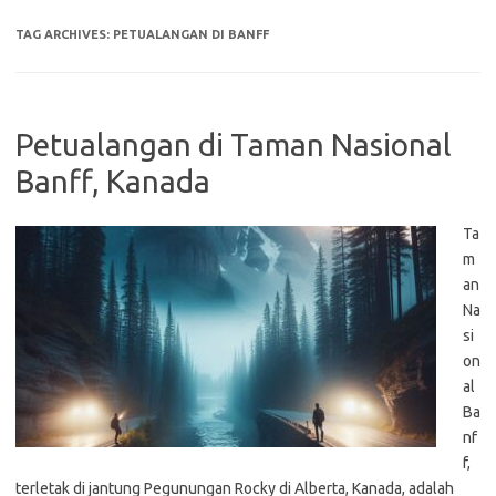
TAG ARCHIVES:
PETUALANGAN DI BANFF
Petualangan di Taman Nasional
Banff, Kanada
Ta
m
an
Na
si
on
al
Ba
nf
f,
terletak di jantung Pegunungan Rocky di Alberta, Kanada, adalah