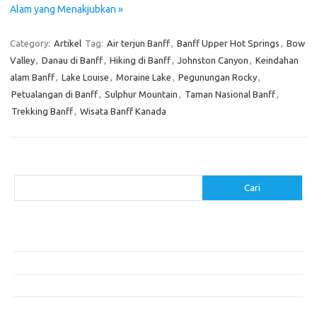
Alam yang Menakjubkan »
Category:
Artikel
Tag:
Air terjun Banff
,
Banff Upper Hot Springs
,
Bow
Valley
,
Danau di Banff
,
Hiking di Banff
,
Johnston Canyon
,
Keindahan
alam Banff
,
Lake Louise
,
Moraine Lake
,
Pegunungan Rocky
,
Petualangan di Banff
,
Sulphur Mountain
,
Taman Nasional Banff
,
Trekking Banff
,
Wisata Banff Kanada
Cari
Cari
Pos-pos Terbaru
Akomodasi Nyaman dengan Konsep Eco-Friendly
5 Festival Budaya Terbesar di Dunia
Makanan Khas Makassar: Kelezatan Sop Konro
Mengunjungi Destinasi Sejarah di Angkor Wat, Kamboja