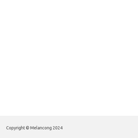
egritud.com
forhelpyou.com
gailhfleming.com
heyimalivemag.com
hyunsunkimhahm.com
ihrm2016.com
illinoistechcon.com
jilliankaulpeterson.com
jlrppatterns.com
johnmgerber.com
Paito Warna Hongkong
Copyright © Melancong 2024