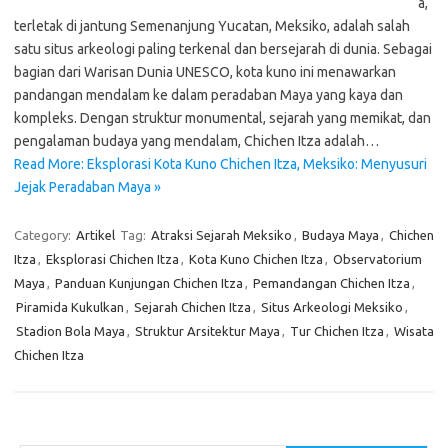
a,
terletak di jantung Semenanjung Yucatan, Meksiko, adalah salah
satu situs arkeologi paling terkenal dan bersejarah di dunia. Sebagai
bagian dari Warisan Dunia UNESCO, kota kuno ini menawarkan
pandangan mendalam ke dalam peradaban Maya yang kaya dan
kompleks. Dengan struktur monumental, sejarah yang memikat, dan
pengalaman budaya yang mendalam, Chichen Itza adalah…
Read More: Eksplorasi Kota Kuno Chichen Itza, Meksiko: Menyusuri
Jejak Peradaban Maya »
Category:
Artikel
Tag:
Atraksi Sejarah Meksiko
,
Budaya Maya
,
Chichen
Itza
,
Eksplorasi Chichen Itza
,
Kota Kuno Chichen Itza
,
Observatorium
Maya
,
Panduan Kunjungan Chichen Itza
,
Pemandangan Chichen Itza
,
Piramida Kukulkan
,
Sejarah Chichen Itza
,
Situs Arkeologi Meksiko
,
Stadion Bola Maya
,
Struktur Arsitektur Maya
,
Tur Chichen Itza
,
Wisata
Chichen Itza
Cari