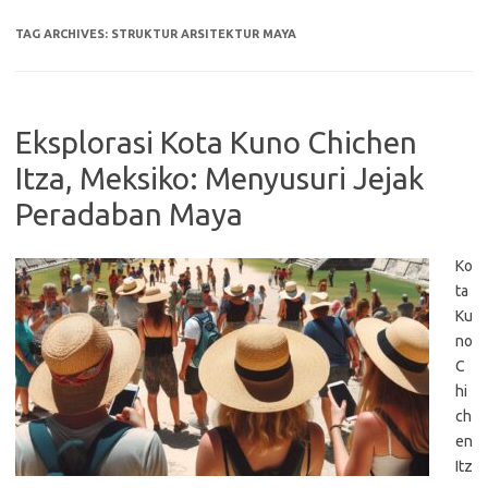
TAG ARCHIVES:
STRUKTUR ARSITEKTUR MAYA
Eksplorasi Kota Kuno Chichen
Itza, Meksiko: Menyusuri Jejak
Peradaban Maya
Ko
ta
Ku
no
C
hi
ch
en
Itz