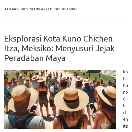
TAG ARCHIVES:
SITUS ARKEOLOGI MEKSIKO
Eksplorasi Kota Kuno Chichen
Itza, Meksiko: Menyusuri Jejak
Peradaban Maya
Ko
ta
Ku
no
C
hi
ch
en
Itz