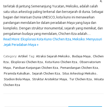
a,
terletak di jantung Semenanjung Yucatan, Meksiko, adalah salah
satu situs arkeologi paling terkenal dan bersejarah di dunia. Sebagai
bagian dari Warisan Dunia UNESCO, kota kuno ini menawarkan
pandangan mendalam ke dalam peradaban Maya yang kaya dan
kompleks. Dengan struktur monumental, sejarah yang memikat, dan
pengalaman budaya yang mendalam, Chichen Itza adalah…
Read More: Eksplorasi Kota Kuno Chichen Itza, Meksiko: Menyusuri
Jejak Peradaban Maya »
Category:
Artikel
Tag:
Atraksi Sejarah Meksiko
,
Budaya Maya
,
Chichen
Itza
,
Eksplorasi Chichen Itza
,
Kota Kuno Chichen Itza
,
Observatorium
Maya
,
Panduan Kunjungan Chichen Itza
,
Pemandangan Chichen Itza
,
Piramida Kukulkan
,
Sejarah Chichen Itza
,
Situs Arkeologi Meksiko
,
Stadion Bola Maya
,
Struktur Arsitektur Maya
,
Tur Chichen Itza
,
Wisata
Chichen Itza
Cari