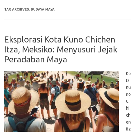
TAG ARCHIVES:
BUDAYA MAYA
Eksplorasi Kota Kuno Chichen
Itza, Meksiko: Menyusuri Jejak
Peradaban Maya
Ko
ta
Ku
no
C
hi
ch
en
Itz