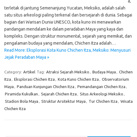
a,
terletak di jantung Semenanjung Yucatan, Meksiko, adalah salah
satu situs arkeologi paling terkenal dan bersejarah di dunia. Sebagai
bagian dari Warisan Dunia UNESCO, kota kuno ini menawarkan
pandangan mendalam ke dalam peradaban Maya yang kaya dan
kompleks. Dengan struktur monumental, sejarah yang memikat, dan
pengalaman budaya yang mendalam, Chichen Itza adalah…
Read More: Eksplorasi Kota Kuno Chichen Itza, Meksiko: Menyusuri
Jejak Peradaban Maya »
Category:
Artikel
Tag:
Atraksi Sejarah Meksiko
,
Budaya Maya
,
Chichen
Itza
,
Eksplorasi Chichen Itza
,
Kota Kuno Chichen Itza
,
Observatorium
Maya
,
Panduan Kunjungan Chichen Itza
,
Pemandangan Chichen Itza
,
Piramida Kukulkan
,
Sejarah Chichen Itza
,
Situs Arkeologi Meksiko
,
Stadion Bola Maya
,
Struktur Arsitektur Maya
,
Tur Chichen Itza
,
Wisata
Chichen Itza
Cari