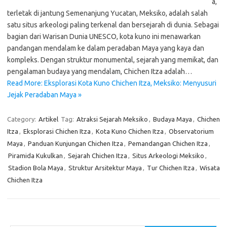
a,
terletak di jantung Semenanjung Yucatan, Meksiko, adalah salah
satu situs arkeologi paling terkenal dan bersejarah di dunia. Sebagai
bagian dari Warisan Dunia UNESCO, kota kuno ini menawarkan
pandangan mendalam ke dalam peradaban Maya yang kaya dan
kompleks. Dengan struktur monumental, sejarah yang memikat, dan
pengalaman budaya yang mendalam, Chichen Itza adalah…
Read More: Eksplorasi Kota Kuno Chichen Itza, Meksiko: Menyusuri
Jejak Peradaban Maya »
Category:
Artikel
Tag:
Atraksi Sejarah Meksiko
,
Budaya Maya
,
Chichen
Itza
,
Eksplorasi Chichen Itza
,
Kota Kuno Chichen Itza
,
Observatorium
Maya
,
Panduan Kunjungan Chichen Itza
,
Pemandangan Chichen Itza
,
Piramida Kukulkan
,
Sejarah Chichen Itza
,
Situs Arkeologi Meksiko
,
Stadion Bola Maya
,
Struktur Arsitektur Maya
,
Tur Chichen Itza
,
Wisata
Chichen Itza
Cari