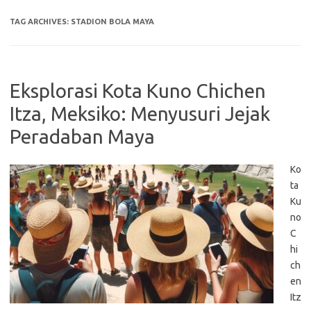
TAG ARCHIVES:
STADION BOLA MAYA
Eksplorasi Kota Kuno Chichen
Itza, Meksiko: Menyusuri Jejak
Peradaban Maya
Ko
ta
Ku
no
C
hi
ch
en
Itz