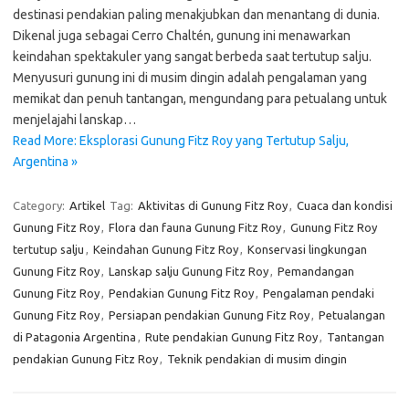
destinasi pendakian paling menakjubkan dan menantang di dunia.
Dikenal juga sebagai Cerro Chaltén, gunung ini menawarkan
keindahan spektakuler yang sangat berbeda saat tertutup salju.
Menyusuri gunung ini di musim dingin adalah pengalaman yang
memikat dan penuh tantangan, mengundang para petualang untuk
menjelajahi lanskap…
Read More: Eksplorasi Gunung Fitz Roy yang Tertutup Salju,
Argentina »
Category:
Artikel
Tag:
Aktivitas di Gunung Fitz Roy
,
Cuaca dan kondisi
Gunung Fitz Roy
,
Flora dan fauna Gunung Fitz Roy
,
Gunung Fitz Roy
tertutup salju
,
Keindahan Gunung Fitz Roy
,
Konservasi lingkungan
Gunung Fitz Roy
,
Lanskap salju Gunung Fitz Roy
,
Pemandangan
Gunung Fitz Roy
,
Pendakian Gunung Fitz Roy
,
Pengalaman pendaki
Gunung Fitz Roy
,
Persiapan pendakian Gunung Fitz Roy
,
Petualangan
di Patagonia Argentina
,
Rute pendakian Gunung Fitz Roy
,
Tantangan
pendakian Gunung Fitz Roy
,
Teknik pendakian di musim dingin