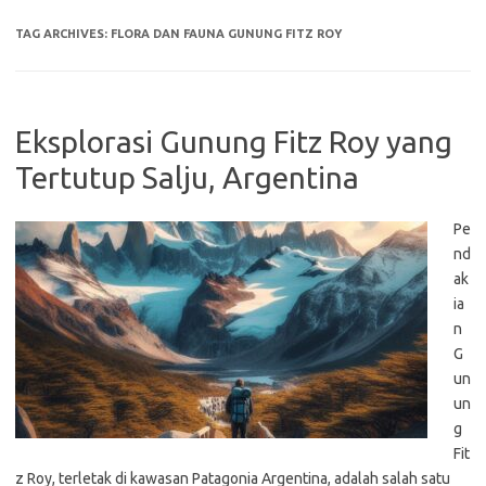
TAG ARCHIVES:
FLORA DAN FAUNA GUNUNG FITZ ROY
Eksplorasi Gunung Fitz Roy yang
Tertutup Salju, Argentina
Pe
nd
ak
ia
n
G
un
un
g
Fit
z Roy, terletak di kawasan Patagonia Argentina, adalah salah satu