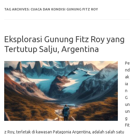
TAG ARCHIVES:
CUACA DAN KONDISI GUNUNG FITZ ROY
Eksplorasi Gunung Fitz Roy yang
Tertutup Salju, Argentina
Pe
nd
ak
ia
n
G
un
un
g
Fit
z Roy, terletak di kawasan Patagonia Argentina, adalah salah satu