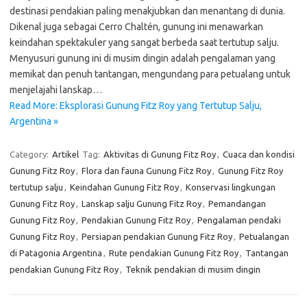
destinasi pendakian paling menakjubkan dan menantang di dunia.
Dikenal juga sebagai Cerro Chaltén, gunung ini menawarkan
keindahan spektakuler yang sangat berbeda saat tertutup salju.
Menyusuri gunung ini di musim dingin adalah pengalaman yang
memikat dan penuh tantangan, mengundang para petualang untuk
menjelajahi lanskap…
Read More: Eksplorasi Gunung Fitz Roy yang Tertutup Salju,
Argentina »
Category:
Artikel
Tag:
Aktivitas di Gunung Fitz Roy
,
Cuaca dan kondisi
Gunung Fitz Roy
,
Flora dan fauna Gunung Fitz Roy
,
Gunung Fitz Roy
tertutup salju
,
Keindahan Gunung Fitz Roy
,
Konservasi lingkungan
Gunung Fitz Roy
,
Lanskap salju Gunung Fitz Roy
,
Pemandangan
Gunung Fitz Roy
,
Pendakian Gunung Fitz Roy
,
Pengalaman pendaki
Gunung Fitz Roy
,
Persiapan pendakian Gunung Fitz Roy
,
Petualangan
di Patagonia Argentina
,
Rute pendakian Gunung Fitz Roy
,
Tantangan
pendakian Gunung Fitz Roy
,
Teknik pendakian di musim dingin