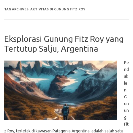
TAG ARCHIVES:
AKTIVITAS DI GUNUNG FITZ ROY
Eksplorasi Gunung Fitz Roy yang
Tertutup Salju, Argentina
Pe
nd
ak
ia
n
G
un
un
g
Fit
z Roy, terletak di kawasan Patagonia Argentina, adalah salah satu