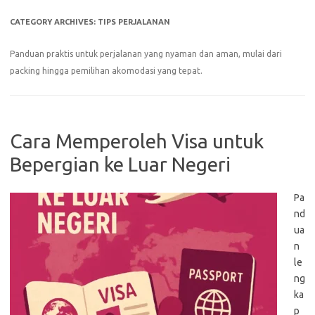
CATEGORY ARCHIVES:
TIPS PERJALANAN
Panduan praktis untuk perjalanan yang nyaman dan aman, mulai dari
packing hingga pemilihan akomodasi yang tepat.
Cara Memperoleh Visa untuk
Bepergian ke Luar Negeri
Pa
nd
ua
n
le
ng
ka
p