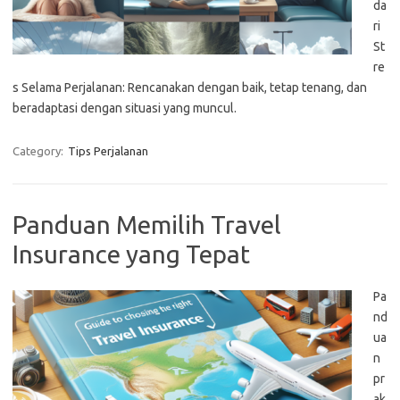
da
ri
St
re
s Selama Perjalanan: Rencanakan dengan baik, tetap tenang, dan
beradaptasi dengan situasi yang muncul.
Category:
Tips Perjalanan
Panduan Memilih Travel
Insurance yang Tepat
Pa
nd
ua
n
pr
ak