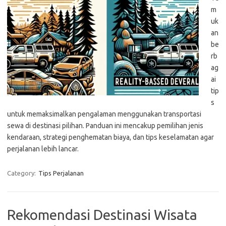
m
uk
an
be
rb
ag
ai
tip
s
untuk memaksimalkan pengalaman menggunakan transportasi
sewa di destinasi pilihan. Panduan ini mencakup pemilihan jenis
kendaraan, strategi penghematan biaya, dan tips keselamatan agar
perjalanan lebih lancar.
Category:
Tips Perjalanan
Rekomendasi Destinasi Wisata