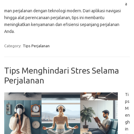
a
man perjalanan dengan teknologi modern. Dari aplikasi navigasi
hingga alat perencanaan perjalanan, tips ini membantu
meningkatkan kenyamanan dan efisiensi sepanjang perjalanan
Anda.
Category:
Tips Perjalanan
Tips Menghindari Stres Selama
Perjalanan
Ti
ps
M
en
gh
in