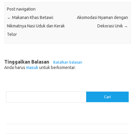
Post navigation
←
Makanan Khas Betawi:
Akomodasi Nyaman dengan
Nikmatnya Nasi Uduk dan Kerak
Dekorasi Unik
→
Telor
Tinggalkan Balasan
Batalkan balasan
Anda harus
masuk
untuk berkomentar.
Cari
Cari
Pos-pos Terbaru
Akomodasi Nyaman dengan Konsep Eco-Friendly
5 Festival Budaya Terbesar di Dunia