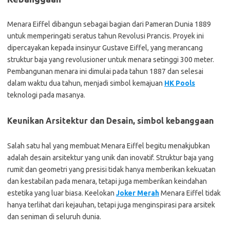
Menara Eiffel dibangun sebagai bagian dari Pameran Dunia 1889
untuk memperingati seratus tahun Revolusi Prancis. Proyek ini
dipercayakan kepada insinyur Gustave Eiffel, yang merancang
struktur baja yang revolusioner untuk menara setinggi 300 meter.
Pembangunan menara ini dimulai pada tahun 1887 dan selesai
dalam waktu dua tahun, menjadi simbol kemajuan
HK Pools
teknologi pada masanya.
Keunikan Arsitektur dan Desain, simbol kebanggaan
Salah satu hal yang membuat Menara Eiffel begitu menakjubkan
adalah desain arsitektur yang unik dan inovatif. Struktur baja yang
rumit dan geometri yang presisi tidak hanya memberikan kekuatan
dan kestabilan pada menara, tetapi juga memberikan keindahan
estetika yang luar biasa. Keelokan
Joker Merah
Menara Eiffel tidak
hanya terlihat dari kejauhan, tetapi juga menginspirasi para arsitek
dan seniman di seluruh dunia.