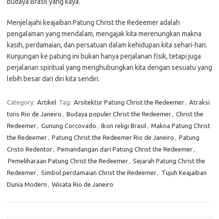
budaya Brasil yang kaya.
Menjelajahi keajaiban Patung Christ the Redeemer adalah
pengalaman yang mendalam, mengajak kita merenungkan makna
kasih, perdamaian, dan persatuan dalam kehidupan kita sehari-hari.
Kunjungan ke patung ini bukan hanya perjalanan fisik, tetapi juga
perjalanan spiritual yang menghubungkan kita dengan sesuatu yang
lebih besar dari diri kita sendiri.
Category:
Artikel
Tag:
Arsitektur Patung Christ the Redeemer
,
Atraksi
turis Rio de Janeiro
,
Budaya populer Christ the Redeemer
,
Christ the
Redeemer
,
Gunung Corcovado
,
Ikon religi Brasil
,
Makna Patung Christ
the Redeemer
,
Patung Christ the Redeemer Rio de Janeiro
,
Patung
Cristo Redentor
,
Pemandangan dari Patung Christ the Redeemer
,
Pemeliharaan Patung Christ the Redeemer
,
Sejarah Patung Christ the
Redeemer
,
Simbol perdamaian Christ the Redeemer
,
Tujuh Keajaiban
Dunia Modern
,
Wisata Rio de Janeiro