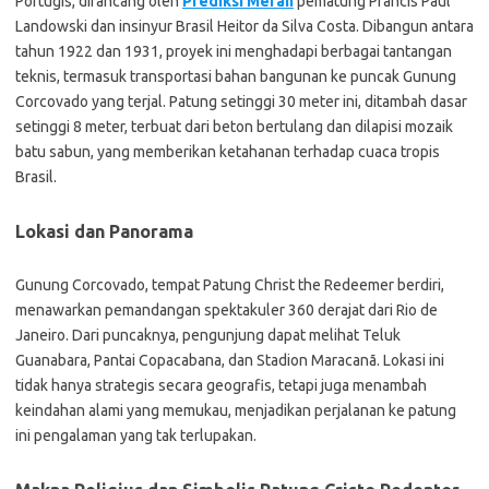
Portugis, dirancang oleh
Prediksi Merah
pematung Prancis Paul
Landowski dan insinyur Brasil Heitor da Silva Costa. Dibangun antara
tahun 1922 dan 1931, proyek ini menghadapi berbagai tantangan
teknis, termasuk transportasi bahan bangunan ke puncak Gunung
Corcovado yang terjal. Patung setinggi 30 meter ini, ditambah dasar
setinggi 8 meter, terbuat dari beton bertulang dan dilapisi mozaik
batu sabun, yang memberikan ketahanan terhadap cuaca tropis
Brasil.
Lokasi dan Panorama
Gunung Corcovado, tempat Patung Christ the Redeemer berdiri,
menawarkan pemandangan spektakuler 360 derajat dari Rio de
Janeiro. Dari puncaknya, pengunjung dapat melihat Teluk
Guanabara, Pantai Copacabana, dan Stadion Maracanã. Lokasi ini
tidak hanya strategis secara geografis, tetapi juga menambah
keindahan alami yang memukau, menjadikan perjalanan ke patung
ini pengalaman yang tak terlupakan.