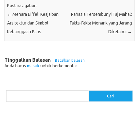
Post navigation
←
Menara Eiffel: Keajaiban
Rahasia Tersembunyi Taj Mahal:
Arsitektur dan Simbol
Fakta-Fakta Menarik yang Jarang
Kebanggaan Paris
Diketahui
→
Tinggalkan Balasan
Batalkan balasan
Anda harus
masuk
untuk berkomentar.
Cari
Cari
Pos-pos Terbaru
Akomodasi Nyaman dengan Konsep Eco-Friendly
5 Festival Budaya Terbesar di Dunia
Makanan Khas Makassar: Kelezatan Sop Konro