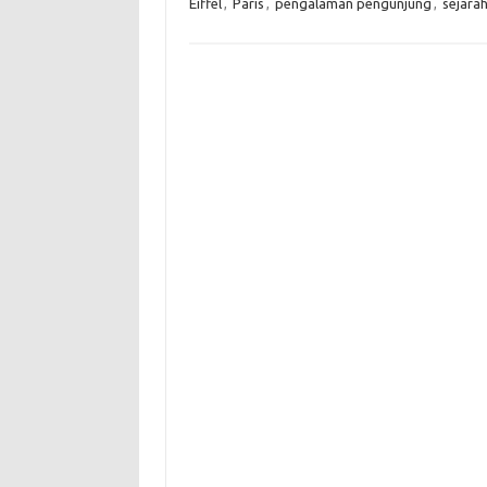
Eiffel
,
Paris
,
pengalaman pengunjung
,
sejara