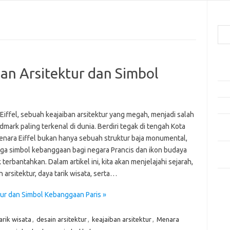
Cari
Pos
ban Arsitektur dan Simbol
Ako
5 Fe
Mak
Eiffel, sebuah keajaiban arsitektur yang megah, menjadi salah
Men
dmark paling terkenal di dunia. Berdiri tegak di tengah Kota
Kam
Menara Eiffel bukan hanya sebuah struktur baja monumental,
Car
juga simbol kebanggaan bagi negara Prancis dan ikon budaya
Neg
 terbantahkan. Dalam artikel ini, kita akan menjelajahi sejarah,
 arsitektur, daya tarik wisata, serta…
Kom
Tid
tur dan Simbol Kebanggaan Paris »
arik wisata
,
desain arsitektur
,
keajaiban arsitektur
,
Menara