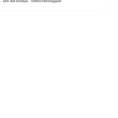
h
,
seni dan budaya.
,
simbol kebanggaan
e
f
fi
g
h
ho
h
ic
im
ja
fo
fo
fo
fo
fo
eg
fo
ga
h
h
i
il