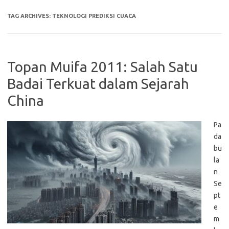
TAG ARCHIVES:
TEKNOLOGI PREDIKSI CUACA
Topan Muifa 2011: Salah Satu
Badai Terkuat dalam Sejarah
China
Pa
da
bu
la
n
Se
pt
e
m