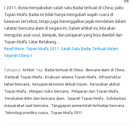
be
r 2011, dunia menyaksikan salah satu Badai terkuat di China, yaitu
Topan Muifa. Badai ini tidak hanya mengubah wajah cuaca di
kawasan tersebut, tetapi juga meninggalkan jejak mendalam dalam
catatan bencana alam di negara ini. Dalam artikel ini, kita akan
mengulas asal-usul, dampak, dan pelajaran yang bisa diambil dari
Topan Muifa. Latar Belakang…
Read More: Topan Muifa 2011: Salah Satu Badai Terkuat dalam
Sejarah China »
Category:
Artikel
Tag:
Badai terkuat di China
,
Bencana alam di China
,
Dampak Topan Muifa
,
Evakuasi selama Topan Muifa
,
Infrastruktur
tahan bencana
,
Kerugian ekonomi akibat topan
,
Kerusakan akibat
Topan Muifa
,
Mitigasi risiko bencana
,
Pelajaran dari Topan Muifa
,
Perubahan iklim dan bencana alam
,
Sejarah Topan Muifa
,
Solidaritasi
masyarakat saat bencana
,
Tanggapan pemerintah terhadap bencana
,
Teknologi prediksi cuaca
,
Topan Muifa 2011