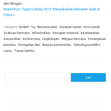
dan dengan…
Read More: Topan Lekima 2019: Menyaksikan Kekuatan Alam di
China »
Category:
Artikel
Tag:
Bencana alam
,
Dampak topan
,
Erosi tanah
,
Evakuasi bencana
,
Infrastruktur
,
Kerugian material
,
Keselamatan
masyarakat
,
Korban jiwa
,
Lingkungan
,
Mitigasi bencana
,
Penanganan
bencana
,
Peringatan dini
,
Respon pemerintah
,
Teknologi prediksi
cuaca
,
Topan Lekima
Cari
Cari
Pos-pos Terbaru
Akomodasi Nyaman dengan Konsep Eco-Friendly
5 Festival Budaya Terbesar di Dunia