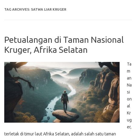
TAG ARCHIVES:
SATWA LIAR KRUGER
Petualangan di Taman Nasional
Kruger, Afrika Selatan
Ta
m
an
Na
si
on
al
Kr
ug
er,
terletak di timur laut Afrika Selatan, adalah salah satu taman