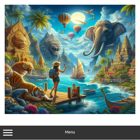
Skip
to
content
Menu