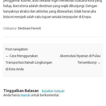
penggemar kuliner, atau sekadar ingin menikmati suasana kota yang
hidup, Barcelona adalah destinasi yang wajib dikunjungi. Dengan
banyaknya atraksi dan aktivitas yang ditawarkan, tidak heran jika
kota ini menjadi salah satu tujuan wisata terpopuler di Eropa.
Category:
Destinasi Favorit
Post navigation
←
Cara Menggunakan
Akomodasi Nyaman di Pulau
Transportasi Ramah Lingkungan
Tersembunyi
→
di Kota Anda
Tinggalkan Balasan
Batalkan balasan
Anda harus
masuk
untuk berkomentar.