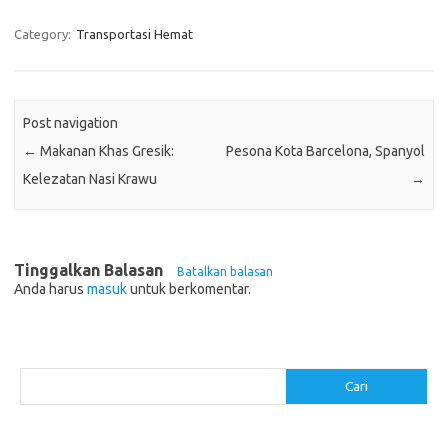
Category:
Transportasi Hemat
Post navigation
←
Makanan Khas Gresik:
Pesona Kota Barcelona, Spanyol
Kelezatan Nasi Krawu
→
Tinggalkan Balasan
Batalkan balasan
Anda harus
masuk
untuk berkomentar.
Cari
Cari
Pos-pos Terbaru