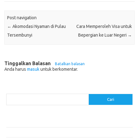
Post navigation
←
Akomodasi Nyaman di Pulau
Cara Memperoleh Visa untuk
Tersembunyi
Bepergian ke Luar Negeri
→
Tinggalkan Balasan
Batalkan balasan
Anda harus
masuk
untuk berkomentar.
Cari
Cari
Pos-pos Terbaru
Akomodasi Nyaman dengan Konsep Eco-Friendly
5 Festival Budaya Terbesar di Dunia