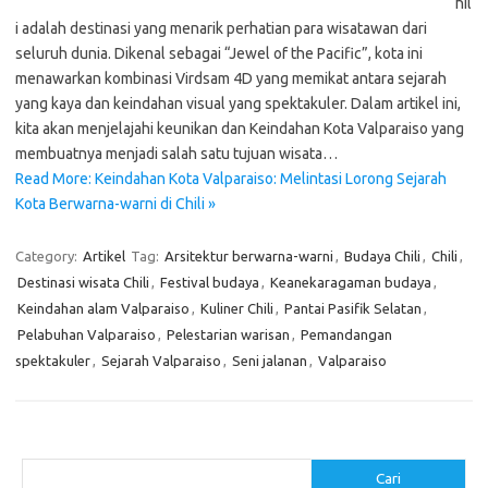
hil
i adalah destinasi yang menarik perhatian para wisatawan dari
seluruh dunia. Dikenal sebagai “Jewel of the Pacific”, kota ini
menawarkan kombinasi Virdsam 4D yang memikat antara sejarah
yang kaya dan keindahan visual yang spektakuler. Dalam artikel ini,
kita akan menjelajahi keunikan dan Keindahan Kota Valparaiso yang
membuatnya menjadi salah satu tujuan wisata…
Read More: Keindahan Kota Valparaiso: Melintasi Lorong Sejarah
Kota Berwarna-warni di Chili »
Category:
Artikel
Tag:
Arsitektur berwarna-warni
,
Budaya Chili
,
Chili
,
Destinasi wisata Chili
,
Festival budaya
,
Keanekaragaman budaya
,
Keindahan alam Valparaiso
,
Kuliner Chili
,
Pantai Pasifik Selatan
,
Pelabuhan Valparaiso
,
Pelestarian warisan
,
Pemandangan
spektakuler
,
Sejarah Valparaiso
,
Seni jalanan
,
Valparaiso
Cari
Cari