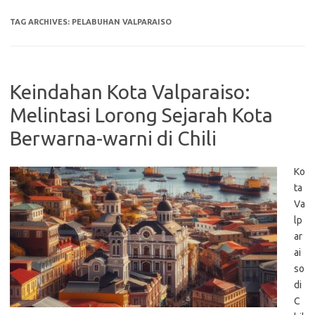
TAG ARCHIVES:
PELABUHAN VALPARAISO
Keindahan Kota Valparaiso:
Melintasi Lorong Sejarah Kota
Berwarna-warni di Chili
Ko
ta
Va
lp
ar
ai
so
di
C