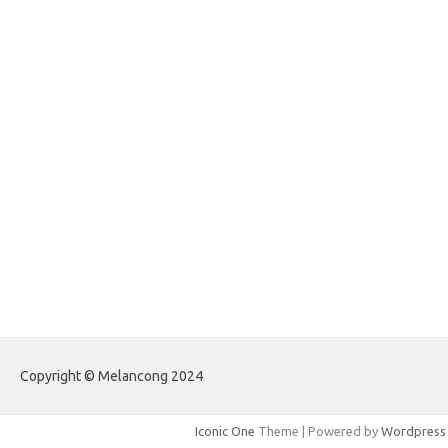
egritud.com
forhelpyou.com
gailhfleming.com
heyimalivemag.com
hyunsunkimhahm.com
ihrm2016.com
illinoistechcon.com
jilliankaulpeterson.com
jlrppatterns.com
johnmgerber.com
Paito Warna Hongkong
Copyright © Melancong 2024
Iconic One
Theme | Powered by
Wordpress