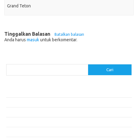
Grand Teton
Tinggalkan Balasan
Batalkan balasan
Anda harus
masuk
untuk berkomentar.
Cari
Cari
Pos-pos Terbaru
Akomodasi Nyaman dengan Konsep Eco-Friendly
5 Festival Budaya Terbesar di Dunia
Makanan Khas Makassar: Kelezatan Sop Konro
Mengunjungi Destinasi Sejarah di Angkor Wat, Kamboja
Cara Memperoleh Visa untuk Bepergian ke Luar Negeri