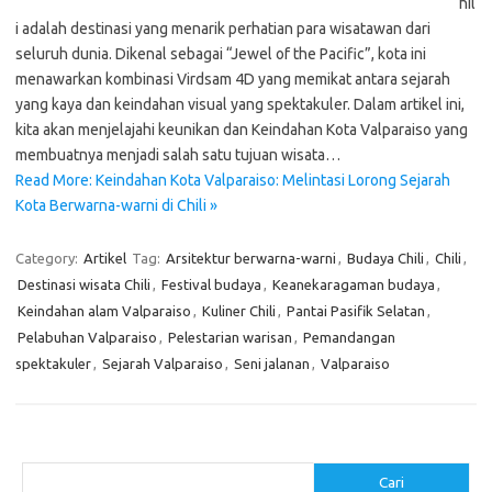
hil
i adalah destinasi yang menarik perhatian para wisatawan dari
seluruh dunia. Dikenal sebagai “Jewel of the Pacific”, kota ini
menawarkan kombinasi Virdsam 4D yang memikat antara sejarah
yang kaya dan keindahan visual yang spektakuler. Dalam artikel ini,
kita akan menjelajahi keunikan dan Keindahan Kota Valparaiso yang
membuatnya menjadi salah satu tujuan wisata…
Read More: Keindahan Kota Valparaiso: Melintasi Lorong Sejarah
Kota Berwarna-warni di Chili »
Category:
Artikel
Tag:
Arsitektur berwarna-warni
,
Budaya Chili
,
Chili
,
Destinasi wisata Chili
,
Festival budaya
,
Keanekaragaman budaya
,
Keindahan alam Valparaiso
,
Kuliner Chili
,
Pantai Pasifik Selatan
,
Pelabuhan Valparaiso
,
Pelestarian warisan
,
Pemandangan
spektakuler
,
Sejarah Valparaiso
,
Seni jalanan
,
Valparaiso
Cari
Cari