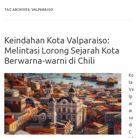
TAG ARCHIVES:
VALPARAISO
Keindahan Kota Valparaiso:
Melintasi Lorong Sejarah Kota
Berwarna-warni di Chili
Ko
ta
Va
lp
ar
ai
so
di
C