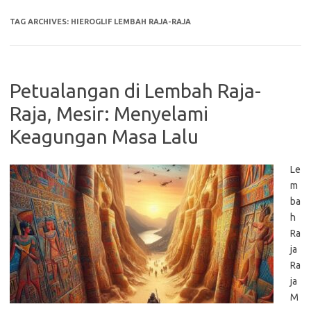
TAG ARCHIVES:
HIEROGLIF LEMBAH RAJA-RAJA
Petualangan di Lembah Raja-
Raja, Mesir: Menyelami
Keagungan Masa Lalu
Le
m
ba
h
Ra
ja
Ra
ja
M