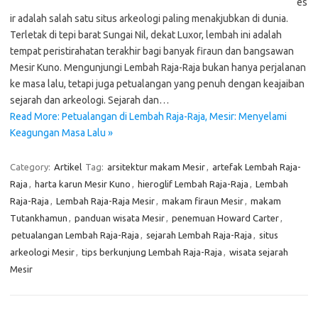
es
ir adalah salah satu situs arkeologi paling menakjubkan di dunia.
Terletak di tepi barat Sungai Nil, dekat Luxor, lembah ini adalah
tempat peristirahatan terakhir bagi banyak firaun dan bangsawan
Mesir Kuno. Mengunjungi Lembah Raja-Raja bukan hanya perjalanan
ke masa lalu, tetapi juga petualangan yang penuh dengan keajaiban
sejarah dan arkeologi. Sejarah dan…
Read More: Petualangan di Lembah Raja-Raja, Mesir: Menyelami
Keagungan Masa Lalu »
Category:
Artikel
Tag:
arsitektur makam Mesir
,
artefak Lembah Raja-
Raja
,
harta karun Mesir Kuno
,
hieroglif Lembah Raja-Raja
,
Lembah
Raja-Raja
,
Lembah Raja-Raja Mesir
,
makam firaun Mesir
,
makam
Tutankhamun
,
panduan wisata Mesir
,
penemuan Howard Carter
,
petualangan Lembah Raja-Raja
,
sejarah Lembah Raja-Raja
,
situs
arkeologi Mesir
,
tips berkunjung Lembah Raja-Raja
,
wisata sejarah
Mesir