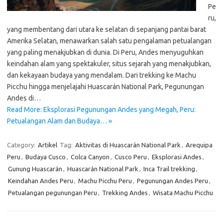
Pe
ru,
yang membentang dari utara ke selatan di sepanjang pantai barat
Amerika Selatan, menawarkan salah satu pengalaman petualangan
yang paling menakjubkan di dunia. Di Peru, Andes menyuguhkan
keindahan alam yang spektakuler, situs sejarah yang menakjubkan,
dan kekayaan budaya yang mendalam. Dari trekking ke Machu
Picchu hingga menjelajahi Huascarán National Park, Pegunungan
Andes di…
Read More: Eksplorasi Pegunungan Andes yang Megah, Peru:
Petualangan Alam dan Budaya… »
Category:
Artikel
Tag:
Aktivitas di Huascarán National Park
,
Arequipa
Peru
,
Budaya Cusco
,
Colca Canyon
,
Cusco Peru
,
Eksplorasi Andes
,
Gunung Huascarán
,
Huascarán National Park
,
Inca Trail trekking
,
Keindahan Andes Peru
,
Machu Picchu Peru
,
Pegunungan Andes Peru
,
Petualangan pegunungan Peru
,
Trekking Andes
,
Wisata Machu Picchu