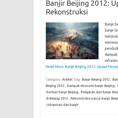
Banjir Beijing 2012:
Rekonstruksi
Banjir 
banjir 
melanda
menewas
pendudu
dampak 
infrast
Read More: Banjir Beijing 2012: Upaya Peny
Category:
Artikel
Tag:
Banjir Beijing 2012
,
Ban
Beijing 2012
,
Dampak ekonomi banjir Beijing
,
Korban banjir Beijing
,
Pelajaran dari banjir Bei
di Beijing 2012
,
Rekonstruksi pasca-banjir Beij
Urbanisasi dan banjir