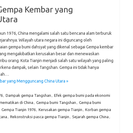
 Gempa Kembar yang
Utara
hun 1976, China mengalami salah satu bencana alam terburuk
ejarahnya. Wilayah utara negara ini diguncang oleh
aian gempa bumi dahsyat yang dikenal sebagai Gempa kembar
yang mengakibatkan kerusakan besar dan menewaskan
ribu orang. Kota Tianjin menjadi salah satu wilayah yang paling
erkena dampak, selain Tangshan. Gempa ini tidak hanya
bah…
bar yang Mengguncang China Utara »
76
,
Dampak gempa Tangshan
,
Efek gempa bumi pada ekonomi
ematikan di China
,
Gempa bumi Tangshan
,
Gempa bumi
,
Gempa Tianjin 1976
,
Kerusakan gempa Tianjin
,
Korban gempa
cana
,
Rekonstruksi pasca gempa Tianjin
,
Sejarah gempa China
,