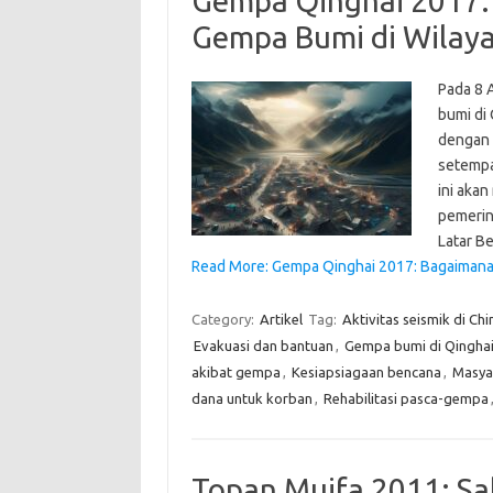
Gempa Qinghai 2017:
Gempa Bumi di Wilay
Pada 8 
bumi di
dengan 
setempa
ini aka
pemerin
Latar B
Read More: Gempa Qinghai 2017: Bagaiman
Category:
Artikel
Tag:
Aktivitas seismik di Chi
Evakuasi dan bantuan
,
Gempa bumi di Qingha
akibat gempa
,
Kesiapsiagaan bencana
,
Masya
dana untuk korban
,
Rehabilitasi pasca-gempa
Topan Muifa 2011: Sa