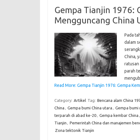
Gempa Tianjin 1976:
Mengguncang China 
Pada ta
dalam s
serangk
China, 
ratusan 
parah t
mengu
Read More: Gempa Tianjin 1976: Gempa Kem
Category:
Artikel
Tag:
Bencana alam China 19
China
,
Gempa bumi China utara
,
Gempa bumi m
terparah di abad ke-20
,
Gempa kembar China
Tianjin
,
Pemerintah China dan manajemen ben
Zona tektonik Tianjin