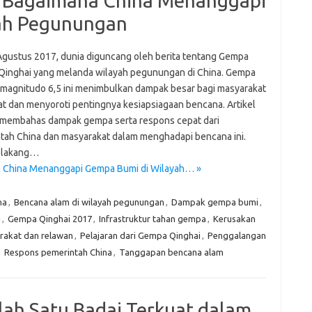
 Bagaimana China Menanggapi
ah Pegunungan
Agustus 2017, dunia diguncang oleh berita tentang Gempa
 Qinghai yang melanda wilayah pegunungan di China. Gempa
magnitudo 6,5 ini menimbulkan dampak besar bagi masyarakat
t dan menyoroti pentingnya kesiapsiagaan bencana. Artikel
n membahas dampak gempa serta respons cepat dari
tah China dan masyarakat dalam menghadapi bencana ini.
elakang…
a China Menanggapi Gempa Bumi di Wilayah… »
na
,
Bencana alam di wilayah pegunungan
,
Dampak gempa bumi
,
i
,
Gempa Qinghai 2017
,
Infrastruktur tahan gempa
,
Kerusakan
rakat dan relawan
,
Pelajaran dari Gempa Qinghai
,
Penggalangan
,
Respons pemerintah China
,
Tanggapan bencana alam
lah Satu Badai Terkuat dalam