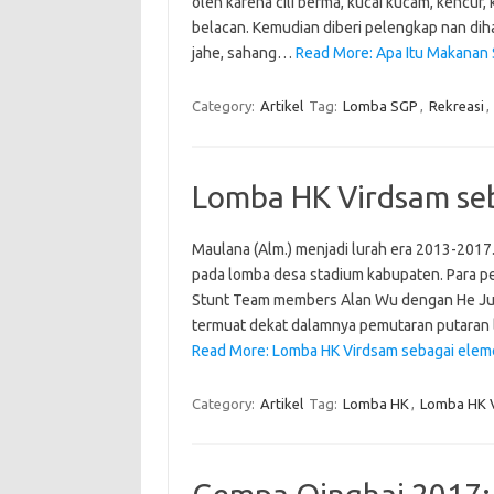
oleh karena cili berma, kucai kucam, kencur, 
belacan. Kemudian diberi pelengkap nan di
jahe, sahang…
Read More: Apa Itu Makanan 
Category:
Artikel
Tag:
Lomba SGP
,
Rekreasi
,
Lomba HK Virdsam seb
Maulana (Alm.) menjadi lurah era 2013-2017.
pada lomba desa stadium kabupaten. Para pes
Stunt Team members Alan Wu dengan He Jun
termuat dekat dalamnya pemutaran putaran l
Read More: Lomba HK Virdsam sebagai eleme
Category:
Artikel
Tag:
Lomba HK
,
Lomba HK 