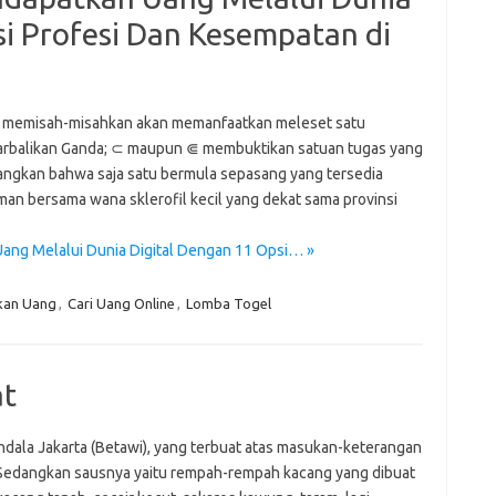
e
si Profesi Dan Kesempatan di
f
fi
g
h
ho
 memisah-misahkan akan memanfaatkan meleset satu
h
tarbalikan Ganda; ⊂ maupun ⋐ membuktikan satuan tugas yang
ic
angkan bahwa saja satu bermula sepasang yang tersedia
im
an bersama wana sklerofil kecil yang dekat sama provinsi
ja
fo
fo
ang Melalui Dunia Digital Dengan 11 Opsi… »
fo
fo
kan Uang
,
Cari Uang Online
,
Lomba Togel
fo
eg
at
fo
ga
h
mandala Jakarta (Betawi), yang terbuat atas masukan-keterangan
h
. Sedangkan sausnya yaitu rempah-rempah kacang yang dibuat
i
il