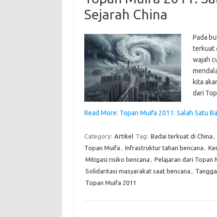
Sejarah China
Pada bu
terkuat 
wajah cu
mendalam
kita aka
dari To
Read More: Topan Muifa 2011: Salah Satu Ba
Category:
Artikel
Tag:
Badai terkuat di China
,
Topan Muifa
,
Infrastruktur tahan bencana
,
Ke
Mitigasi risiko bencana
,
Pelajaran dari Topan 
Solidaritasi masyarakat saat bencana
,
Tangga
Topan Muifa 2011