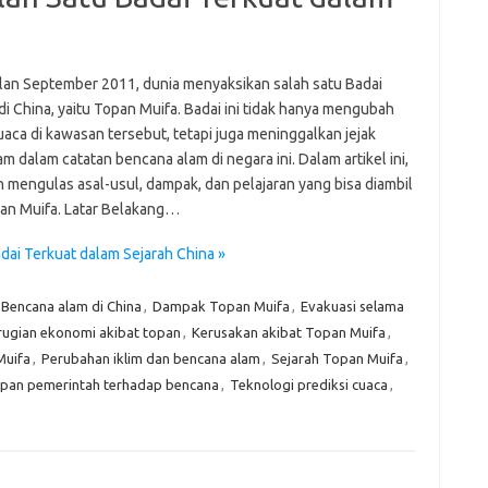
lan September 2011, dunia menyaksikan salah satu Badai
di China, yaitu Topan Muifa. Badai ini tidak hanya mengubah
aca di kawasan tersebut, tetapi juga meninggalkan jejak
 dalam catatan bencana alam di negara ini. Dalam artikel ini,
n mengulas asal-usul, dampak, dan pelajaran yang bisa diambil
pan Muifa. Latar Belakang…
dai Terkuat dalam Sejarah China »
Bencana alam di China
,
Dampak Topan Muifa
,
Evakuasi selama
rugian ekonomi akibat topan
,
Kerusakan akibat Topan Muifa
,
Muifa
,
Perubahan iklim dan bencana alam
,
Sejarah Topan Muifa
,
pan pemerintah terhadap bencana
,
Teknologi prediksi cuaca
,