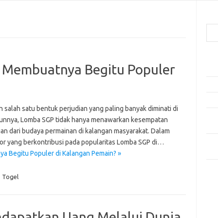
Cari
Pos
 Membuatnya Begitu Populer
Ako
5 Fe
Mak
salah satu bentuk perjudian yang paling banyak diminati di
Men
ahunnya, Lomba SGP tidak hanya menawarkan kesempatan
Kam
ian dari budaya permainan di kalangan masyarakat. Dalam
Car
faktor yang berkontribusi pada popularitas Lomba SGP di…
Neg
a Begitu Populer di Kalangan Pemain? »
Kom
,
Togel
Tid
dapatkan Uang Melalui Dunia