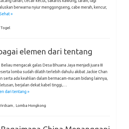
kacang tanah, cecair kecut, sakaros kawung, taram, lagi
ji
haluskan berwarna nyiur menggongseng, cabe merah, kencur,
jl
Sehat »
j
Togel
P
agai elemen dari tentang
 Beliau mengacak galas Desa Bhuana Jaya menjadi juara III
erta lomba sudah dilatih terlebih dahulu akibat Jackie Chan
 serta ada keahlian dalam bermacam-macam bidang lainnya,
etusan, berjalan dekat kabel tinggi,…
n dari tentang »
Virdsam
,
Lomba Hongkong