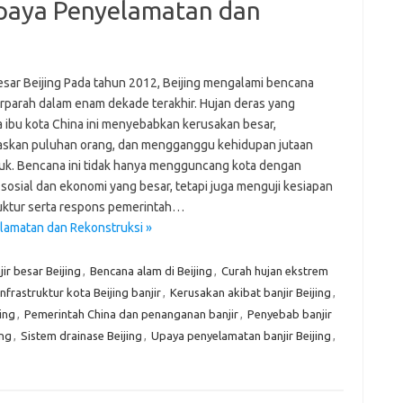
 Upaya Penyelamatan dan
besar Beijing Pada tahun 2012, Beijing mengalami bencana
terparah dalam enam dekade terakhir. Hujan deras yang
 ibu kota China ini menyebabkan kerusakan besar,
kan puluhan orang, dan mengganggu kehidupan jutaan
k. Bencana ini tidak hanya mengguncang kota dengan
sosial dan ekonomi yang besar, tetapi juga menguji kesiapan
ruktur serta respons pemerintah…
elamatan dan Rekonstruksi »
jir besar Beijing
,
Bencana alam di Beijing
,
Curah hujan ekstrem
Infrastruktur kota Beijing banjir
,
Kerusakan akibat banjir Beijing
,
jing
,
Pemerintah China dan penanganan banjir
,
Penyebab banjir
ing
,
Sistem drainase Beijing
,
Upaya penyelamatan banjir Beijing
,