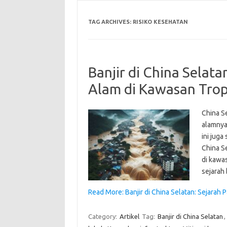
TAG ARCHIVES:
RISIKO KESEHATAN
Banjir di China Selat
Alam di Kawasan Trop
China S
alamnya
ini juga
China S
di kawas
sejarah
Read More: Banjir di China Selatan: Sejara
Category:
Artikel
Tag:
Banjir di China Selatan
,