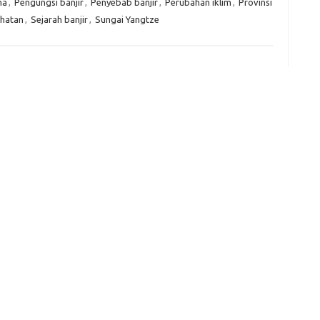
na
,
Pengungsi banjir
,
Penyebab banjir
,
Perubahan iklim
,
Provinsi
e
ehatan
,
Sejarah banjir
,
Sungai Yangtze
f
fi
g
h
ho
h
ic
im
ja
fo
fo
fo
fo
fo
eg
fo
ga
h
h
i
il