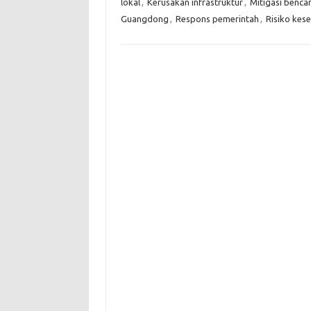
lokal
,
Kerusakan infrastruktur
,
Mitigasi benca
Guangdong
,
Respons pemerintah
,
Risiko kes