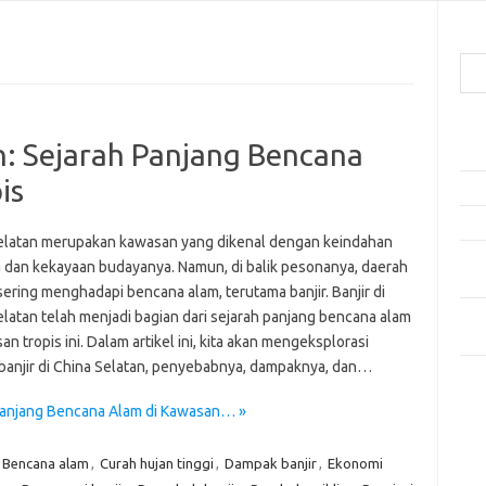
Cari
Pos
an: Sejarah Panjang Bencana
Ako
is
5 Fe
Mak
elatan merupakan kawasan yang dikenal dengan keindahan
Men
 dan kekayaan budayanya. Namun, di balik pesonanya, daerah
Kam
 sering menghadapi bencana alam, terutama banjir. Banjir di
Car
elatan telah menjadi bagian dari sejarah panjang bencana alam
Neg
an tropis ini. Dalam artikel ini, kita akan mengeksplorasi
 banjir di China Selatan, penyebabnya, dampaknya, dan…
Kom
Tid
h Panjang Bencana Alam di Kawasan… »
Bencana alam
,
Curah hujan tinggi
,
Dampak banjir
,
Ekonomi