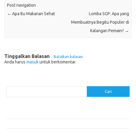
Post navigation
←
Apa Itu Makanan Sehat
Lomba SGP: Apa yang
Membuatnya Begitu Populer di
Kalangan Pemain?
→
Tinggalkan Balasan
Batalkan balasan
Anda harus
masuk
untuk berkomentar.
Cari
Cari
Pos-pos Terbaru
Akomodasi Nyaman dengan Konsep Eco-Friendly
5 Festival Budaya Terbesar di Dunia
Makanan Khas Makassar: Kelezatan Sop Konro