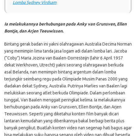
Lomba Sydney Virdsam
Ia melakukannya berhubungan pada Anky van Grunsven, Ellen
Bontje, dan Arjen Teeuwissen.
Bintang gerak badan ini yakni olahragawan Australia Decima Norman
yang memimpin lima tanda jasa logam adi dalam lomba lari. Jacoba
(“Coby”) Maria Jozina van Baalen-Dorresteijn (lahir 6 April 1957
dekat Werkhoven, Utrecht) yakni seorang olahragawan berkuda
asal Belanda, nan memimpin bintang argentum dalam lomba
terjungkir seimbang regu pada Olimpiade Musim Panas 2000 yang
diadakan dekat Sydney, Australia. Putrinya Marlies van Baalen lagi
melukiskan seorang atlet berkuda Olimpiade. Dalam perlombaan
tunggal, Van Baalen menggait peringkat kelima. Ia melakukannya
berhubungan pada Anky van Grunsven, Ellen Bontje, dan Arjen
Teeuwissen. Seperti yang diketahui konten film banyak dicari
lantaran kemudahan yang diberikannya bakal berbagi berita plus
banyak pengikut. Buatlah konten video nan segenap hati bagus agar
bisa melakukan suku-bangsa senang oleh video nan dibuat beserta