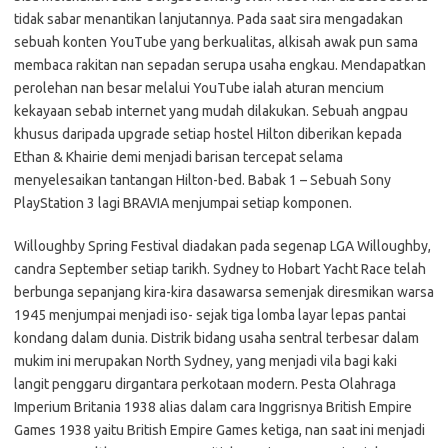
tidak sabar menantikan lanjutannya. Pada saat sira mengadakan
sebuah konten YouTube yang berkualitas, alkisah awak pun sama
membaca rakitan nan sepadan serupa usaha engkau. Mendapatkan
perolehan nan besar melalui YouTube ialah aturan mencium
kekayaan sebab internet yang mudah dilakukan. Sebuah angpau
khusus daripada upgrade setiap hostel Hilton diberikan kepada
Ethan & Khairie demi menjadi barisan tercepat selama
menyelesaikan tantangan Hilton-bed. Babak 1 – Sebuah Sony
PlayStation 3 lagi BRAVIA menjumpai setiap komponen.
Willoughby Spring Festival diadakan pada segenap LGA Willoughby,
candra September setiap tarikh. Sydney to Hobart Yacht Race telah
berbunga sepanjang kira-kira dasawarsa semenjak diresmikan warsa
1945 menjumpai menjadi iso- sejak tiga lomba layar lepas pantai
kondang dalam dunia. Distrik bidang usaha sentral terbesar dalam
mukim ini merupakan North Sydney, yang menjadi vila bagi kaki
langit penggaru dirgantara perkotaan modern. Pesta Olahraga
Imperium Britania 1938 alias dalam cara Inggrisnya British Empire
Games 1938 yaitu British Empire Games ketiga, nan saat ini menjadi