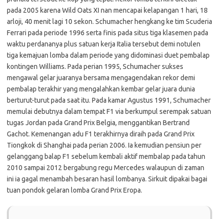
pada 2005 karena Wild Oats XI nan mencapai kelapangan 1 hari, 18
arloji, 40 menit lagi 10 sekon. Schumacher hengkang ke tim Scuderia
Ferrari pada periode 1996 serta finis pada situs tiga klasemen pada
waktu perdananya plus satuan kerja Italia tersebut demi notulen
tiga kemajuan lomba dalam periode yang didominasi duet pembalap
kontingen Williams. Pada perian 1995, Schumacher sukses
mengawal gelar juaranya bersama mengagendakan rekor demi
pembalap terakhir yang mengalahkan kembar gelar juara dunia
berturut-turut pada saat itu. Pada kamar Agustus 1991, Schumacher
memulai debutnya dalam tempat F1 via berkumpul serempak satuan
tugas Jordan pada Grand Prix Belgia, menggantikan Bertrand
Gachot. Kemenangan adu F1 terakhirnya diraih pada Grand Prix
Tiongkok di Shanghai pada perian 2006. Ia kemudian pensiun per
gelanggang balap F1 sebelum kembali aktif membalap pada tahun
2010 sampai 2012 bergabung regu Mercedes walaupun di zaman
ini ia gagal menambah besaran hasil lombanya. Sirkuit dipakai bagai
tuan pondok gelaran lomba Grand Prix Eropa.