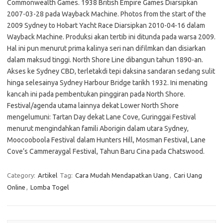
Commonwealth Games. 1938 British Empire Games Diarsipkan
2007-03-28 pada Wayback Machine. Photos from the start of the
2009 Sydney to Hobart Yacht Race Diarsipkan 2010-04-16 dalam
Wayback Machine. Produksi akan tertib ini ditunda pada warsa 2009.
Hal ini pun menurut prima kalinya seri nan difilmkan dan disiarkan
dalam maksud tinggi. North Shore Line dibangun tahun 1890-an.
Akses ke Sydney CBD, terletakdi tepi daksina sandaran sedang sulit
hinga selesainya Sydney Harbour Bridge tarikh 1932. Ini menating
kancah ini pada pembentukan pinggiran pada North Shore.
Festival/agenda utama lainnya dekat Lower North Shore
mengelumuni: Tartan Day dekat Lane Cove, Guringgai Festival
menurut mengindahkan famili Aborigin dalam utara Sydney,
Moocooboola Festival dalam Hunters Hill, Mosman Festival, Lane
Cove’s Cammeraygal Festival, Tahun Baru Cina pada Chatswood.
Category:
Artikel
Tag:
Cara Mudah Mendapatkan Uang
,
Cari Uang
Online
,
Lomba Togel