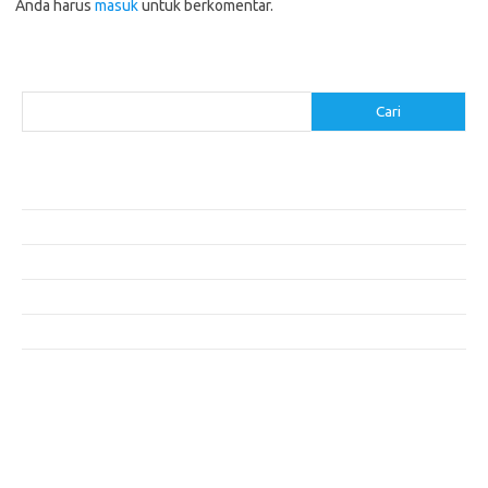
Anda harus
masuk
untuk berkomentar.
Cari
Cari
Pos-pos Terbaru
Akomodasi Nyaman dengan Konsep Eco-Friendly
5 Festival Budaya Terbesar di Dunia
Makanan Khas Makassar: Kelezatan Sop Konro
Mengunjungi Destinasi Sejarah di Angkor Wat, Kamboja
Cara Memperoleh Visa untuk Bepergian ke Luar Negeri
Komentar Terbaru
Tidak ada komentar untuk ditampilkan.