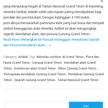
n,
yang menjulang megah di Taman Nasional Grand Teton di Wyoming,
Amerika Serikat, adalah salah satu tujuan paling menakjubkan bagi
pendaki dan pecinta alam. Dengan ketinggian 4.199 meter,
puncaknya menawarkan panorama alam yang luar biasa dan menjadi
simbol keanggunan alam Amerika. Artikel ini akan mengungkap
sejarah, keindahan alam, dan pesona Gunung Grand Teton.…
Read More: Melangkah ke Puncak Ketinggian: Memahami Sejarah
dan Pesona Keindahan alam… »
Category:
Artikel
Tag:
Aktivitas outdoor di Grand Teton
,
Flora dan
fauna Grand Teton
,
Gunung Grand Teton
,
Keindahan alam Grand
Teton
,
Konservasi alam Grand Teton
,
Mitos Gunung Grand Teton
,
Pencapaian pendakian Gunung Grand Teton
,
Pendakian Gunung Grand
Teton
,
Sejarah Gunung Grand Teton
,
Taman Nasional Grand Teton
Cari
Cari