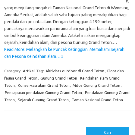
n,
yang menjulang megah di Taman Nasional Grand Teton di Wyoming,
Amerika Serikat, adalah salah satu tujuan paling menakjubkan bagi
pendaki dan pecinta alam. Dengan ketinggian 4.199 meter,
puncaknya menawarkan panorama alam yang luar biasa dan menjadi
simbol keanggunan alam Amerika. Artikel ini akan mengungkap
sejarah, keindahan alam, dan pesona Gunung Grand Teton.…
Read More: Melangkah ke Puncak Ketinggian: Memahami Sejarah
dan Pesona Keindahan alam… »
Category:
Artikel
Tag:
Aktivitas outdoor di Grand Teton
,
Flora dan
fauna Grand Teton
,
Gunung Grand Teton
,
Keindahan alam Grand
Teton
,
Konservasi alam Grand Teton
,
Mitos Gunung Grand Teton
,
Pencapaian pendakian Gunung Grand Teton
,
Pendakian Gunung Grand
Teton
,
Sejarah Gunung Grand Teton
,
Taman Nasional Grand Teton
Cari
Cari