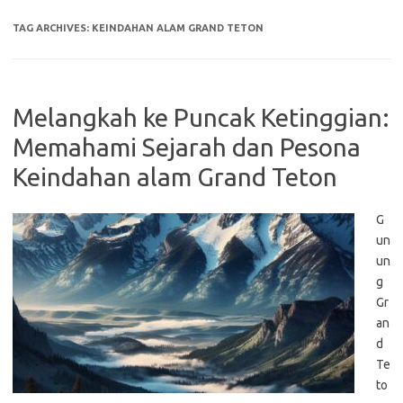
TAG ARCHIVES:
KEINDAHAN ALAM GRAND TETON
Melangkah ke Puncak Ketinggian:
Memahami Sejarah dan Pesona
Keindahan alam Grand Teton
G
un
un
g
Gr
an
d
Te
to