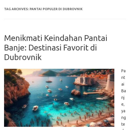
TAG ARCHIVES:
PANTAI POPULER DI DUBROVNIK
Menikmati Keindahan Pantai
Banje: Destinasi Favorit di
Dubrovnik
Pa
nt
ai
Ba
nj
e,
ya
ng
te