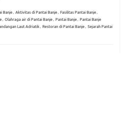
i Banje
,
Aktivitas di Pantai Banje
,
Fasilitas Pantai Banje
,
je
,
Olahraga air di Pantai Banje
,
Pantai Banje
,
Pantai Banje
e
f
ndangan Laut Adriatik
,
Restoran di Pantai Banje
,
Sejarah Pantai
fi
g
h
ho
h
ic
im
ja
fo
fo
fo
fo
fo
eg
fo
ga
h