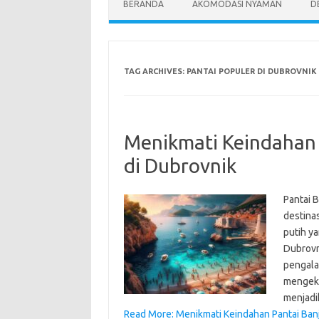
BERANDA
AKOMODASI NYAMAN
D
TAG ARCHIVES:
PANTAI POPULER DI DUBROVNIK
Menikmati Keindahan P
di Dubrovnik
Pantai B
destinas
putih ya
Dubrovn
pengalam
mengeksp
menjad
Read More: Menikmati Keindahan Pantai Banje