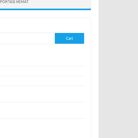
PORTASI HEMAT
Cari
-pos Terbaru
modasi Nyaman dengan Konsep Eco-Friendly
stival Budaya Terbesar di Dunia
anan Khas Makassar: Kelezatan Sop Konro
gunjungi Destinasi Sejarah di Angkor Wat,
boja
a Memperoleh Visa untuk Bepergian ke Luar
eri
entar Terbaru
ak ada komentar untuk ditampilkan.