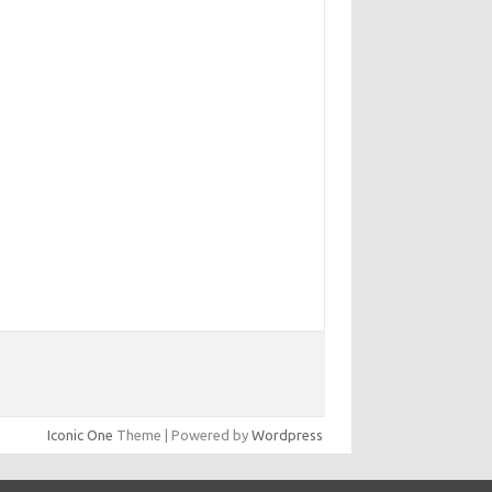
yunsunkimhahm.com
hrm2016.com
linoistechcon.com
lliankaulpeterson.com
rppatterns.com
ohnmgerber.com
aito Warna Hongkong
Iconic One
Theme | Powered by
Wordpress