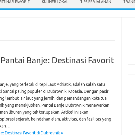
ESTINASI FAVORIT
KULINER LOKAL
TIPS PERJALANAN
TRANS
Cari
Pos
antai Banje: Destinasi Favorit
Ako
5 Fe
Mak
anje, yang terletak di tepi Laut Adriatik, adalah salah satu
Men
i pantai paling populer di Dubrovnik, Kroasia. Dengan pasir
Kam
ng lembut, air laut yang jernih, dan pemandangan kota tua
Car
ik yang menakjubkan, Pantai Banje Dubrovnik menawarkan
Neg
an liburan yang tak terlupakan. Artikel ini akan
lorasi sejarah, keindahan alam, aktivitas, dan fasilitas yang
Kom
ikan…
Tid
: Destinasi Favorit di Dubrovnik »