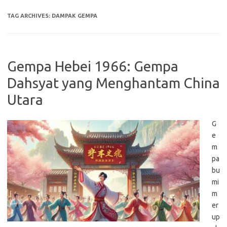
TAG ARCHIVES:
DAMPAK GEMPA
Gempa Hebei 1966: Gempa
Dahsyat yang Menghantam China
Utara
G
e
m
pa
bu
mi
m
er
up