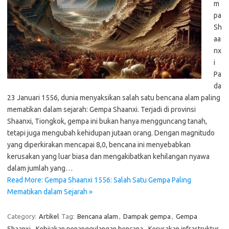
m
pa
Sh
aa
nx
i
Pa
da
23 Januari 1556, dunia menyaksikan salah satu bencana alam paling
mematikan dalam sejarah: Gempa Shaanxi. Terjadi di provinsi
Shaanxi, Tiongkok, gempa ini bukan hanya mengguncang tanah,
tetapi juga mengubah kehidupan jutaan orang. Dengan magnitudo
yang diperkirakan mencapai 8,0, bencana ini menyebabkan
kerusakan yang luar biasa dan mengakibatkan kehilangan nyawa
dalam jumlah yang…
Read More: Gempa Shaanxi 1556: Salah Satu Gempa Paling
Mematikan dalam Sejarah »
Category:
Artikel
Tag:
Bencana alam
,
Dampak gempa
,
Gempa
Shaanxi
,
Kebijakan penanggulangan bencana
,
Kerusakan infrastruktur
,