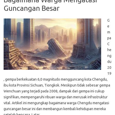
Guncangan Besar
G
e
m
pa
C
he
ng
du
20
19
, gempa berkekuatan 6,0 magnitudo mengguncang kota Chengdu,
ibu kota Provinsi Sichuan, Tiongkok. Meskipun tidak sebesar gempa
Wenchuan yang terjadi pada 2008, dampak dari gempa ini cukup
signifikan, mempengaruhi ribuan warga dan merusak infrastruktur
vital. Artikel ini mengungkap bagaimana warga Chengdu mengatasi
guncangan besar ini dan membangun kembali kehidupan mereka
setelah bencana. Latar…