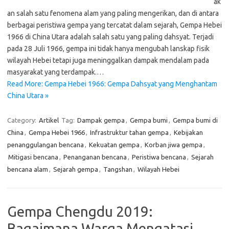
ak
an salah satu fenomena alam yang paling mengerikan, dan di antara
berbagai peristiwa gempa yang tercatat dalam sejarah, Gempa Hebei
1966 di China Utara adalah salah satu yang paling dahsyat. Terjadi
pada 28 Juli 1966, gempa ini tidak hanya mengubah lanskap fisik
wilayah Hebei tetapi juga meninggalkan dampak mendalam pada
masyarakat yang terdampak.…
Read More: Gempa Hebei 1966: Gempa Dahsyat yang Menghantam
China Utara »
Category:
Artikel
Tag:
Dampak gempa
,
Gempa bumi
,
Gempa bumi di
China
,
Gempa Hebei 1966
,
Infrastruktur tahan gempa
,
Kebijakan
penanggulangan bencana
,
Kekuatan gempa
,
Korban jiwa gempa
,
Mitigasi bencana
,
Penanganan bencana
,
Peristiwa bencana
,
Sejarah
bencana alam
,
Sejarah gempa
,
Tangshan
,
Wilayah Hebei
Gempa Chengdu 2019:
Bagaimana Warga Mengatasi