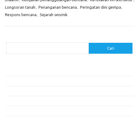
Longsoran tanah
,
Penanganan bencana
,
Peringatan dini gempa
,
Respons bencana
,
Sejarah seismik
Cari
Cari
Pos-pos Terbaru
Akomodasi Nyaman dengan Konsep Eco-Friendly
5 Festival Budaya Terbesar di Dunia
Makanan Khas Makassar: Kelezatan Sop Konro
Mengunjungi Destinasi Sejarah di Angkor Wat, Kamboja
Cara Memperoleh Visa untuk Bepergian ke Luar Negeri
Komentar Terbaru
Tidak ada komentar untuk ditampilkan.