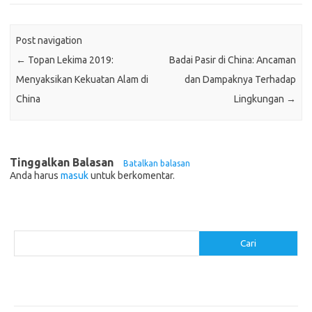
Post navigation
←
Topan Lekima 2019:
Badai Pasir di China: Ancaman
Menyaksikan Kekuatan Alam di
dan Dampaknya Terhadap
China
Lingkungan
→
Tinggalkan Balasan
Batalkan balasan
Anda harus
masuk
untuk berkomentar.
Cari
Cari
Pos-pos Terbaru
Akomodasi Nyaman dengan Konsep Eco-Friendly