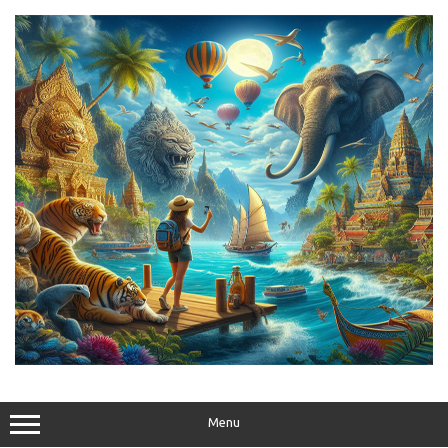
Skip
to
content
Menu