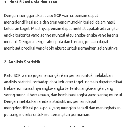
1. Identifikasi Pola dan Tren
Dengan menggunakan paito SGP warna, pemain dapat
mengidentifikasi pola dan tren yang mungkin terjadi dalam hasil
keluaran togel. Misalnya, pemain dapat melihat apakah ada angka-
angka tertentu yang sering muncul atau angka-angka yang jarang
muncul. Dengan mengetahui pola dan tren ini, pemain dapat
membuat prediksi yang lebih akurat untuk permainan selanjutnya.
2. Analisis Statistik
Paito SGP warna juga memungkinkan pemain untuk melakukan
analisis statistik terhadap data keluaran togel. Pemain dapat melihat
frekuensi munculnya angka-angka tertentu, angka-angka yang
sering muncul bersamaan, dan kombinasi angka yang sering muncul.
Dengan melakukan analisis statistik ini, pemain dapat
mengidentifikasi pola-pola yang mungkin terjadi dan meningkatkan
peluang mereka untuk memenangkan permainan.