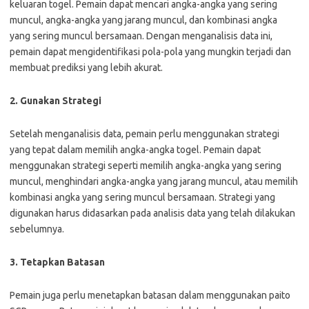
keluaran togel. Pemain dapat mencari angka-angka yang sering
muncul, angka-angka yang jarang muncul, dan kombinasi angka
yang sering muncul bersamaan. Dengan menganalisis data ini,
pemain dapat mengidentifikasi pola-pola yang mungkin terjadi dan
membuat prediksi yang lebih akurat.
2. Gunakan Strategi
Setelah menganalisis data, pemain perlu menggunakan strategi
yang tepat dalam memilih angka-angka togel. Pemain dapat
menggunakan strategi seperti memilih angka-angka yang sering
muncul, menghindari angka-angka yang jarang muncul, atau memilih
kombinasi angka yang sering muncul bersamaan. Strategi yang
digunakan harus didasarkan pada analisis data yang telah dilakukan
sebelumnya.
3. Tetapkan Batasan
Pemain juga perlu menetapkan batasan dalam menggunakan paito