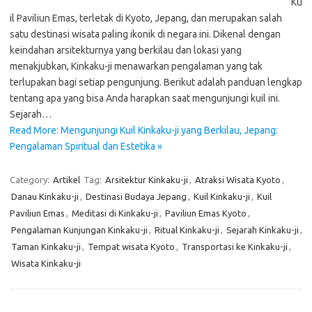
Ku
il Paviliun Emas, terletak di Kyoto, Jepang, dan merupakan salah
satu destinasi wisata paling ikonik di negara ini. Dikenal dengan
keindahan arsitekturnya yang berkilau dan lokasi yang
menakjubkan, Kinkaku-ji menawarkan pengalaman yang tak
terlupakan bagi setiap pengunjung. Berikut adalah panduan lengkap
tentang apa yang bisa Anda harapkan saat mengunjungi kuil ini.
Sejarah…
Read More: Mengunjungi Kuil Kinkaku-ji yang Berkilau, Jepang:
Pengalaman Spiritual dan Estetika »
Category:
Artikel
Tag:
Arsitektur Kinkaku-ji
,
Atraksi Wisata Kyoto
,
Danau Kinkaku-ji
,
Destinasi Budaya Jepang
,
Kuil Kinkaku-ji
,
Kuil
Paviliun Emas
,
Meditasi di Kinkaku-ji
,
Paviliun Emas Kyoto
,
Pengalaman Kunjungan Kinkaku-ji
,
Ritual Kinkaku-ji
,
Sejarah Kinkaku-ji
,
Taman Kinkaku-ji
,
Tempat wisata Kyoto
,
Transportasi ke Kinkaku-ji
,
Wisata Kinkaku-ji