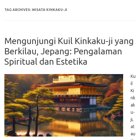
TAG ARCHIVES:
WISATA KINKAKU-JI
Mengunjungi Kuil Kinkaku-ji yang
Berkilau, Jepang: Pengalaman
Spiritual dan Estetika
Ku
il
Ki
nk
ak
u-
ji,
at
au