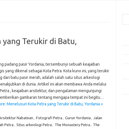
Cari
Pos
 yang Terukir di Batu,
Ako
5 Fe
Mak
ung padang pasir Yordania, tersembunyi sebuah keajaiban
Men
is yang dikenal sebagai Kota Petra. Kota kuno ini, yang terukir
Kam
 dari batu pasir merah, adalah salah satu situs arkeologi
Car
menakjubkan di dunia. Artikel ini akan membawa Anda melalui
Neg
 Petra , keajaiban arsitektur, dan pengalaman mengunjungi
memberikan gambaran tentang mengapa tempat ini begitu…
Kom
e: Menelusuri Kota Petra yang Terukir di Batu, Yordania »
Tid
Arsitektur Nabatean
,
Fotografi Petra
,
Gurun Yordania
,
Jalan
ah Petra
,
Situs arkeologi Petra
,
The Monastery Petra
,
The