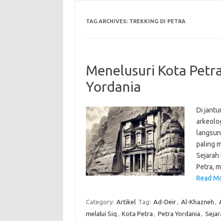
TAG ARCHIVES:
TREKKING DI PETRA
Menelusuri Kota Petra
Yordania
Di jant
arkeolog
langsung
paling 
Sejarah
Petra, 
Read Mor
Category:
Artikel
Tag:
Ad-Deir
,
Al-Khazneh
,
melalui Siq
,
Kota Petra
,
Petra Yordania
,
Sejar