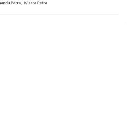
andu Petra
,
Wisata Petra
e
f
fi
g
h
ho
h
ic
im
ja
fo
fo
fo
fo
fo
eg
fo
ga
h
h
i
il